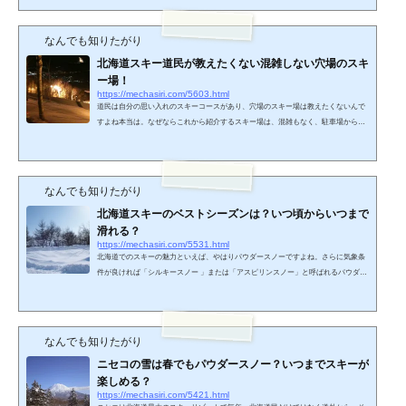
た。オススメスポットその1 NISEKO UNITED（ニセコユナイテッド）道民だけで
はなく道外から、さらには国外からも観光客が集まる北海道一大スキーリゾート地
です。ニセコアンヌプリ国際スキー場・ニセコヴィレッジスキーリゾート・グラ
なんでも知りたがり
ン・ヒラフ・HANAZONOの４つのスキーエリアがあり、体力があ...
北海道スキー道民が教えたくない混雑しない穴場のスキ
ー場！
https://mechasiri.com/5603.html
道民は自分の思い入れのスキーコースがあり、穴場のスキー場は教えたくないんで
すよね本当は。なぜならこれから紹介するスキー場は、混雑もなく、駐車場からゲ
レンデまでも近く、上級者である人が行っても、まだまだ初心者の子供を連れて行
っても楽しめるスキー場なのです。ニセコやキロロなど、有名なリゾートスキー場
と比べると、設備も山の規模も見劣りする印象を受けるでしょう。だからこそ穴場
なのです。そんな、穴場のスキー場を今回はこっそり教えちゃいます。藻岩山スキ
なんでも知りたがり
ー場札幌市中心部から車で約30分、市内からもっとも近い...
北海道スキーのベストシーズンは？いつ頃からいつまで
滑れる？
https://mechasiri.com/5531.html
北海道でのスキーの魅力といえば、やはりパウダースノーですよね。さらに気象条
件が良ければ「シルキースノー 」または「アスピリンスノー」と呼ばれるパウダー
スノーよりも、さらに軽い雪質に遭遇することもあります。そんな最高の雪質で滑
るには一体いつ頃行けばいいのか？そんな疑問にお答えするため、北海道スキーの
ベストシーズンと注意点について解説していきます。北海道スキーのベストシーズ
ンは？北海道で最もよい雪質を味わうには、降雪量がぐんと増える年末年始から気
なんでも知りたがり
温が上がらない２月ごろがおすすめです。ニセコやキロロ...
ニセコの雪は春でもパウダースノー？いつまでスキーが
楽しめる？
https://mechasiri.com/5421.html