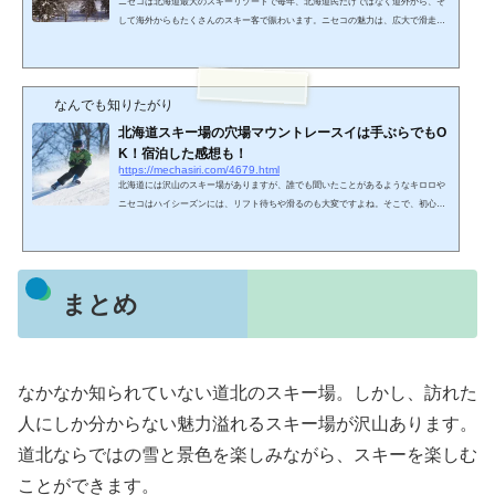
ニセコは北海道最大のスキーリゾートで毎年、北海道民だけではなく道外から、そ
して海外からもたくさんのスキー客で賑わいます。ニセコの魅力は、広大で滑走距
離の長いゲレンデももちろんですが、何と言っても極上のパウダースノーを満喫で
きることです。そこで、ニセコのスキー場についての概要と、パウダースノーを楽
しめる時期などについて説明していきます。ニセコのスキー場のついてニセコのス
キー場は、「アンヌプリ国際スキー場」「ニセコビレッジスキー場」「グラン・ヒ
なんでも知りたがり
ラフ」「HANAZONO」の４つのスキー場が隣接しています。...
北海道スキー場の穴場マウントレースイは手ぶらでもO
K！宿泊した感想も！
https://mechasiri.com/4679.html
北海道には沢山のスキー場がありますが、誰でも聞いたことがあるようなキロロや
ニセコはハイシーズンには、リフト待ちや滑るのも大変ですよね。そこで、初心者
でも気軽に楽しめる優しさと、上級者にも合わせてくれる幅広いコースがあるマウ
ントレースイスキー場は、少しコンパクトですが穴場といえるおすすめのスキー場
なので、どんなスキー場かご紹介します。マウントレースイスキー場は手ぶらでO
K!私が行ったのは12月末、夫婦2人で行ってきました。マウントレースイスキー場は
まとめ
北海道の中でも最も新千歳空港から近く、車で冬道でもお...
なかなか知られていない道北のスキー場。しかし、訪れた
人にしか分からない魅力溢れるスキー場が沢山あります。
道北ならではの雪と景色を楽しみながら、スキーを楽しむ
ことができます。