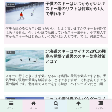
子供のスキーはいつからがいい？
スキー
スキー場のリフトは何歳から1人
で乗れる？
何事も始めるなら早いほうがいい、とよく言いますがスキーも例外で
はありません。今、いい線で活躍しているスキー選手も、小学校入学
前からスキーをはじめたという方がほとんどです。では、何歳ごろか
らスキーを始められるのか、リフトに乗れるのはどのくらい...
北海道スキーはマイナス20℃の極
スキー
寒も覚悟？道民のスキー防寒対策
とは？
スキーに行くときにまず気になるのは当日の天気や気温ですよね。天
気予報で現地の天候を確認することはできますが、それはあくまでも
麓の情報です。北海道でスキーをする時は、ハイシーズンだと山頂付
近はマイナス20℃を下回ることもあります。さらに風があ...
ニセコの雪は春でもパウダースノ
スキー
ー？いつまでスキーが楽しめる？
メニュー
ホーム
検索
トップ
サイドバー