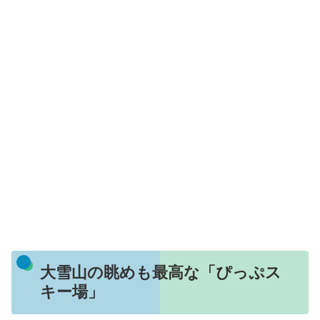
大雪山の眺めも最高な「ぴっぷス
キー場」