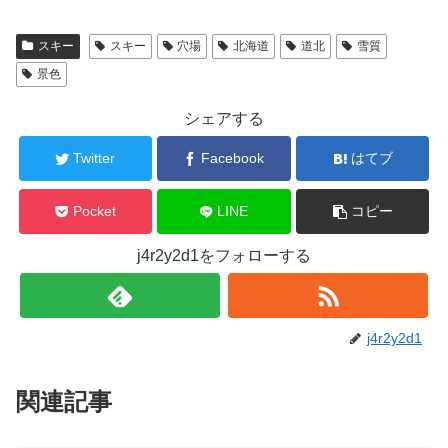
スキー
スキー
穴場
北海道
道北
雪質
景色
シェアする
Twitter
Facebook
はてブ
Pocket
LINE
コピー
j4r2y2d1をフォローする
j4r2y2d1
関連記事