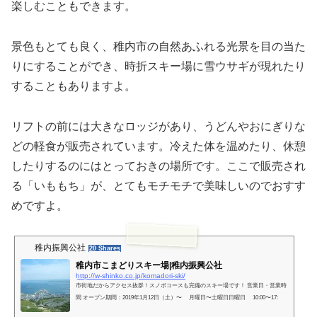
楽しむこともできます。
景色もとても良く、稚内市の自然あふれる光景を目の当た
りにすることができ、時折スキー場に雪ウサギが現れたり
することもありますよ。
リフトの前には大きなロッジがあり、うどんやおにぎりな
どの軽食が販売されています。冷えた体を温めたり、休憩
したりするのにはとっておきの場所です。ここで販売され
る「いももち」が、とてもモチモチで美味しいのでおすす
めですよ。
稚内振興公社
20 Shares
稚内市こまどりスキー場|稚内振興公社
http://w-shinko.co.jp/komadori-ski/
市街地だからアクセス抜群！スノボコースも完備のスキー場です！ 営業日・営業時
間 オープン期間：2019年1月12日（土）〜 月曜日〜土曜日日曜日 10:00〜17: