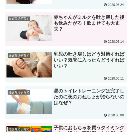
2020.06.24
赤ちゃんがミルクを吐き戻した後
妊娠育児子育て
も飲みたがる！飲ませても大丈
夫？
2020.05.14
乳児の吐き戻しはどう対策すれば
妊娠育児子育て
いい？気管に入ったらどうすれば
いい？
2020.05.11
昼のトイレトレーニングは完了し
妊娠育児子育て
たのに夜のおねしょが治らないの
はなぜ？
2020.05.08
子供におもちゃを買うタイミング
妊娠育児子育て