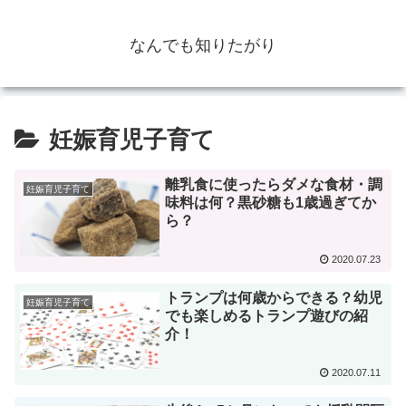
なんでも知りたがり
妊娠育児子育て
離乳食に使ったらダメな食材・調
妊娠育児子育て
味料は何？黒砂糖も1歳過ぎてか
ら？
2020.07.23
トランプは何歳からできる？幼児
妊娠育児子育て
でも楽しめるトランプ遊びの紹
介！
2020.07.11