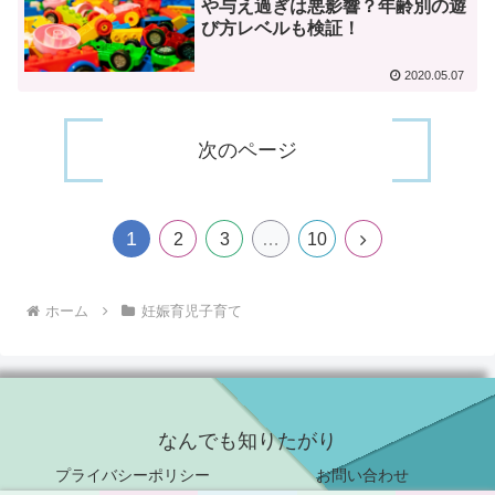
や与え過ぎは悪影響？年齢別の遊
び方レベルも検証！
2020.05.07
次のページ
1
次
2
3
…
10
へ
ホーム
妊娠育児子育て
なんでも知りたがり
プライバシーポリシー
お問い合わせ