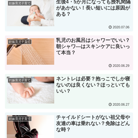
生後4・5か月になっても授乳間隔
妊娠育児子育て
があかない！長い短いには原因が
ある？
2020.07.06
乳児のお風呂はシャワーでいい？
妊娠育児子育て
朝シャワ―はスキンケアに良いっ
て本当？
2020.06.29
ネントレは必要？抱っこでしか寝
妊娠育児子育て
ないのは良くない？ほっといても
いい？
2020.06.27
チャイルドシートがない祖父母や
妊娠育児子育て
友達の車は乗れない？免除はどん
な時？