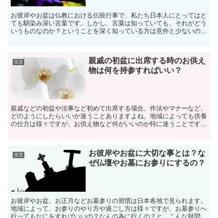
お彼岸やお盆は仏教における伝統行事で、私たち日本人にとってはと
ても馴染み深い言葉です。しかし、言葉は知っていても、それがどう
いうものなのか？ということを深く知っている方は意外と少ないので
はないでしょうか。そこで今回は、お彼岸やお盆とは一体ど...
親戚の初盆に出席する時のお供え
生活
物は何を持参すればいい？
親戚などの初盆や法事など初めて出席する場合、作法やマナーなど、
どのようにしたらいいか迷うことありますよね。地域によっても供養
の仕方は様々ですが、お供え物など何がいいのか特に迷うことです。
ここでは、一般的なお供え物や持参するものなどをまとめて...
お彼岸やお盆に大切な事とは？な
生活
ぜ仏壇やお墓にお参りにするの？
お彼岸やお盆、お正月などお墓参りの習慣は日本各地で見られます。
地域によって、お参りのやり方や過ごし方は様々ですが、お墓参りへ
行ってもなにをすればいいの？なんの為に行くの？と、こんな疑問を