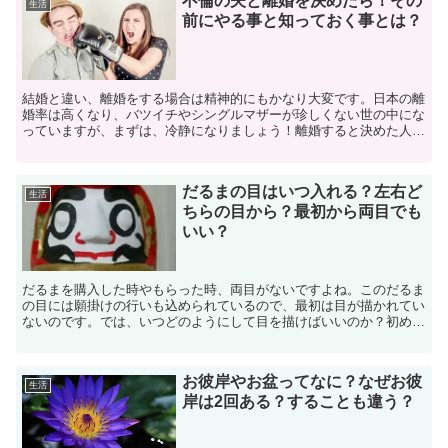
不倫の夫と離婚を決めたら！その
生活
前にやる事と知っておく事とは？
結婚と違い、離婚をする場合は精神的にもかなり大変です。日本の離
婚率は高くなり、バツイチやシングルマザーが珍しくない世の中にな
っていますが、まずは、冷静になりましょう！離婚すると決めた人っ
て、意外と、だれにも相談せず坦々と離婚に向けて動き出し...
だるまの目はいつ入れる？左右ど
生活
ちらの目から？最初から両目でも
いい？
だるまを購入した時やもらった時、両目がないですよね。このだるま
の目には願掛けの行いも込められているので、最初は目が描かれてい
ないのです。では、いつどのようにして目を描けばいいのか？初めて
だるまを手にしたときにはわからないと思います。というこ...
お彼岸やお盆ってなに？なぜお彼
生活
岸は2回ある？することも違う？