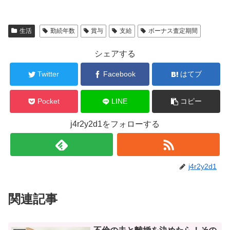
生活
勤続年数
賞与
支給
ボーナス査定期間
シェアする
Twitter
Facebook
はてブ
Pocket
LINE
コピー
j4r2y2d1をフォローする
j4r2y2d1
関連記事