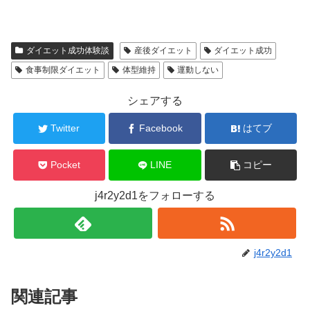
ダイエット成功体験談
産後ダイエット
ダイエット成功
食事制限ダイエット
体型維持
運動しない
シェアする
Twitter
Facebook
はてブ
Pocket
LINE
コピー
j4r2y2d1をフォローする
j4r2y2d1
関連記事