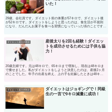
いた！
29歳、会社員です。ダイエット前の体重が57キロで、ダイエット後
が52キロです。ダイエットをしようと思ったのは、食生活が不規則
になり、だんだんお菓子を食べる習慣になっていった頃のことです。
顔が丸くなり、太ったかな・・となんとなく思ってた時に...
産後太りを2回も経験！ダイエッ
ダイエット成功体験談
トを成功させるためには子供も協
力！
20歳主婦です。元は48キロで、65キロまで増加し、現在は48キロま
で痩せました。私がダイエットをしようと決意したのは、産後2ヶ月
のことでした。年子の出産を終え、上の子を妊娠したときは48キロ
から65キロに。変な話ですが、出産して全て出し終...
ダイエットはジョギングで！同級
ダイエット成功体験談
生の一言で9キロ減量に成功！