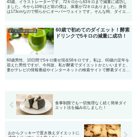
43歳、イラストレーターです。72キロから63キロまで減量に成功し
ました。今から10年ほど前の僕は、体重が72キロありました。身長
は173cmなので明らかにオーバーウェイトです。そんな時、ダイエッ
トを始めようと思ったキッカケは、かつての同級...
60歳で初めてのダイエット！酵素
ダイエット成功体験談
ドリンクで5キロの減量に成功！
60歳男性、10日間で5キロ痩せ現在58キロです。私は、60歳の定年を
迎えた男性ですが、今何故、私が酵素でダイエットかといいますと、
妻がテレビの情報番組やインターネットの検索サイトで酵素ダイエッ
トのことをを知り、始めると言い出したためです。...
食事制限でも一切無理なく続く簡単ダイ
エット法を編み出しました！
おからクッキーで置き換えダイエットに