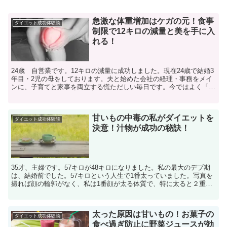
急激な体重増加はケガの元！食事
ダイエット成功体験談
制限で12キロの減量と美を手に入
れる！
24歳 自営業です。12キロの減量に成功しました。現在24歳で結婚3
年目・2児の母をしております。夫と始めた会社の経理・事務をメイ
ンに、子育てと家事を両立する慌ただしい毎日です。今ではよく「痩
せてるね」といわれる私ですが、お恥ずかしながら5...
甘いもの中毒の私がダイエットを
ダイエット成功体験談
決意！汁物が成功の秘訣！
35才、主婦です。57キロが48キロになりました。私の最大のデブ期
は、結婚前でした。57キロという人生で1番太っていました。写真を
撮れば顔の輪郭がなく、私は1番顔が太る体質で、特に太ると２重あ
ごになる顔でした。彼氏と一緒に写真を撮ると私の顔...
太った原因は甘いもの！お菓子の
ダイエット成功体験談
食べ過ぎ防止に野菜ジュースが効