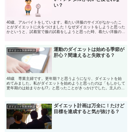
い？
40歳、アルバイトをしています。着たい洋服のサイズがなかったこ
とがダイエットに火をつけました！なぜダイエットをしようと思った
かというと、試着室で服の試着をしようと思った時、着たい洋服のサ
イズが合わなかったのです。初めて行くお店で、前からスマ...
運動のダイエットは始める季節が
ダイエット失敗体験談
肝心？間違えると失敗する？
48歳 専業主婦です。更年期？と思うようになり、ダイエットを始
めてみました。私がダイエットを始めようと思ったのは「もしかして
更年期のは始まりかも!?」と思ったことがきっかけでした。主人の転
勤をきっかけに専業主婦になり、明らかに体が一回り大き...
ダイエット計画は万全に！たけど
ダイエット失敗体験談
目標を達成すると気が抜ける？