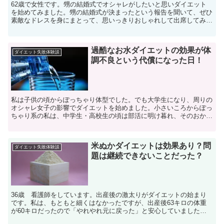
62歳で女性です。甥の結婚式でオシャレがしたいと思いダイエット
を始めてみました。甥の結婚式が決まったという報告を聞いて、ぜひ
素敵なドレスを身にまとって、思いっきりおしゃれして出席してみた
いと思い、その為にはドレス選びから気合を入れました。あ...
過酷なお水ダイエットの効果が体
ダイエット失敗体験談
調不良という代償になった日！
私は子供の頃からぽっちゃり体型でした。でも大学生になり、周りの
オシャレ女子の影響でダイエットを始めました。小さいころからぽっ
ちゃり系の私は、中学生・高校生の頃は部活に明け暮れ、そのおかげ
で下半身はがっちりに。中学時代は3年生で部活を引退し、...
米ぬかダイエットは効果あり？問
ダイエット失敗体験談
題は継続できないことだった？
36歳 看護師をしています。出産後の激太りがダイエットの始まり
です。私は、もともと細くはなかったですが、出産後63キロの体重
が60キロだったので「やれやれ元に戻った」と安心していました。
が、なんとその後の授乳中の激太りで、92キロという体重...