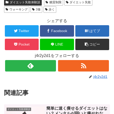
ダイエット失敗体験談
糖質制限
ダイエット失敗
ウォーキング
3食
歩く
シェアする
Twitter
Facebook
はてブ
Pocket
LINE
コピー
j4r2y2d1をフォローする
j4r2y2d1
関連記事
簡単に速く痩せるダイエットはな
ダイエット失敗体験談
い？メンタルが弱いと痩せれな