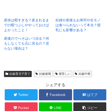
産休は暇すぎる？産まれるま
妊婦や産後もお寿司や生モノ
での暇つぶしややっておけば
は食べられないって本当？授
よかったこと！
乳にも影響がある？
産後のでべそはいつ治る？何
もしなくても元に戻るの？戻
らない場合は？
妊娠育児子育て
妊娠後期
寝苦しい
妊娠中期
シェアする
Twitter
Facebook
はてブ
Pocket
LINE
コピー