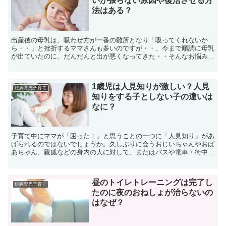
いが張らない原因や復活させる方
法はある？
出産後の母乳は、吸わせ方が一番の難所となり「吸ってくれないか
ら・・」と挫折するママさんも多いのですが・・、今まで順調に母乳
が出ていたのに、だんだんと出が悪くなってきた・・そんなお悩みを
抱えるママも多いのではないでしょうか？子供が母乳を飲む量...
1歳児は人見知りが激しい？人見
妊娠育児子育て
知りをする子としない子の違いは
なに？
子育て中にママが「困った！」と思うことの一つに「人見知り」があ
げられるのではないでしょうか。久しぶりに会うおじいちゃんやおば
あちゃん、親戚などの身内の人に対して、またはバスや電車・街中で
ふと声をかけてくれる人に対して、相手の思惑とは裏腹に泣...
昼のトイレトレーニングは完了し
妊娠育児子育て
たのに夜のおねしょが治らないの
はなぜ？