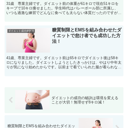
31歳 専業主婦です。ダイエット前の体重が61キロで現在51キロを
キープで10キロ痩せました。学生時代はバレーボール部に所属し、
いつも過激な練習でどんなに食べても太らない体質だったのですが、
大学生になった途端、運動量が減り体重が60キロを超...
糖質制限とEMSを組み合わせたダ
ダイエット成功体験談
イエットで怠け者でも成功した方
法！
41歳、専業主婦です。ダイエット前は65キロでダイエット後は58キ
ロになりました。ダイエットしようとしたきっかけは、やはり中年太
りが気になり始めたからです。以前まで着ていられた服が着られなく
なってしまい、周りからも「太った？」とよくいわれる...
ダイエットの成功の秘訣は環境を変える
ことが大切！無理せず8キロ減！
糖質制限とEMSを組み合わせたダイエッ