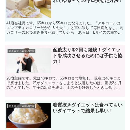
れてゆる～く10キロ痩せた方法！
41歳会社員です。65キロから55キロになりました。「アルコールは
エンプティカロリーだから大丈夫！」と言い訳して毎日晩酌をし、高
カロリーのおつまみを食べ続けていたら、ある日、Lサイズの服です
らキツくなっていることに気がつきました。LLサイズ...
産後太りを2回も経験！ダイエッ
ダイエット成功体験談
トを成功させるためには子供も協
力！
20歳主婦です。元は48キロで、65キロまで増加し、現在は48キロま
で痩せました。私がダイエットをしようと決意したのは、産後2ヶ月
のことでした。年子の出産を終え、上の子を妊娠したときは48キロ
から65キロに。変な話ですが、出産して全て出し終...
糖質抜きダイエットは食べてもい
ダイエット成功体験談
いダイエットで結果も早い！