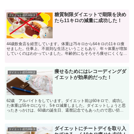
糖質制限ダイエットで期限を決め
ダイエット成功体験談
たら11キロの減量に成功した！
44歳飲食店を経営しています。体重は75キロから64キロの11キロ痩
せました。仕事上、不規則な生活ということもあり、年々体重が増加
していくのはわかっていました。年齢的にもそろそろ痩せにくくなっ
てきたなあ・・と感じていた時に、街中のガラス越し...
痩せるためにはレコーディングダ
ダイエット成功体験談
イエットが効果的だった！
62歳 アルバイトをしています。ダイエット前は60キロで、成功し
た体重は55キロになり、5キロ減量しました。ダイエットしょうと思
ったきっかけは、60歳の誕生日、還暦記念でもあったので思い切っ
てダイエットを始めました。「年齢も体重も一緒の数字...
ダイエットにチートデイを取り入
ダイエット成功体験談