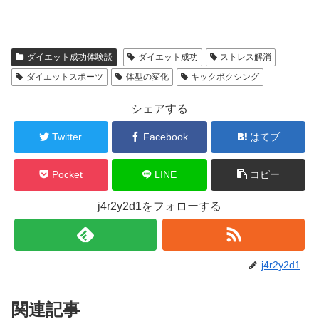
ダイエット成功体験談
ダイエット成功
ストレス解消
ダイエットスポーツ
体型の変化
キックボクシング
シェアする
Twitter
Facebook
はてブ
Pocket
LINE
コピー
j4r2y2d1をフォローする
j4r2y2d1
関連記事