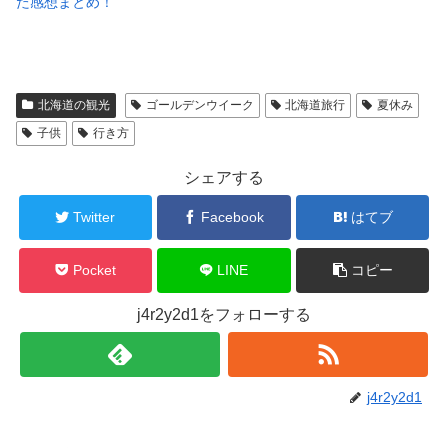
た感想まとめ！
北海道の観光
ゴールデンウイーク
北海道旅行
夏休み
子供
行き方
シェアする
Twitter
Facebook
はてブ
Pocket
LINE
コピー
j4r2y2d1をフォローする
j4r2y2d1