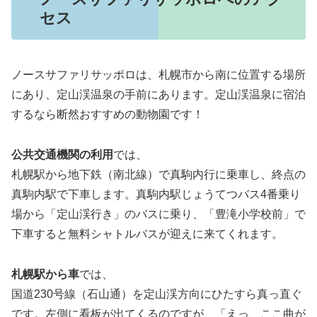
セス
ノースサファリサッポロは、札幌市から南に位置する場所
にあり、定山渓温泉の手前にあります。定山渓温泉に宿泊
するなら断然おすすめの動物園です！
公共交通機関の利用
では、
札幌駅から地下鉄（南北線）で真駒内行に乗車し、終点の
真駒内駅で下車します。真駒内駅じょうてつバス4番乗り
場から「定山渓行き」のバスに乗り、「豊滝小学校前」で
下車すると無料シャトルバスが迎えに来てくれます。
札幌駅から車
では、
国道230号線（石山通）を定山渓方向にひたすら真っ直ぐ
です。左側に看板が出てくるのですが、「えっ、ここ曲が