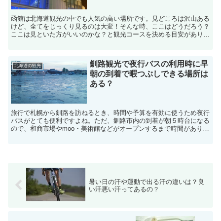
函館は北海道観光の中でも人気の高い場所です。見どころは沢山ある
けど、全てをじっくり見るのは大変！そんな時、ここはどうだろう？
ここは見といた方がいいのかな？と観光コースを決める目安がありま
すよね！なかでも五稜郭は函館を代表する観光名所です。ま...
釧路観光で夜行バスの利用時に早
北海道の観光
朝の到着で暇つぶしできる場所は
ある？
旅行で札幌から釧路を訪ねるとき、時間や予算を有効に使うため夜行
バスがとても便利ですよね。ただ、釧路市内の到着が朝５時台になる
ので、和商市場やmoo・美術館などがオープンするまで時間があり何
をしたらいいか迷ってしまうことがありませませんか？こ...
暑い日の汗や運動で出る汗の違いは？良
い汗悪い汗ってあるの？