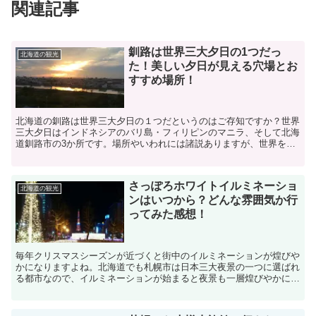
関連記事
釧路は世界三大夕日の1つだっ
北海道の観光
た！美しい夕日が見える穴場とお
すすめ場所！
北海道の釧路は世界三大夕日の１つだというのはご存知ですか？世界
三大夕日はインドネシアのバリ島・フィリピンのマニラ、そして北海
道釧路市の3か所です。場所やいわれには諸説ありますが、世界を旅
する船乗りたちが「釧路の夕日が世界の名所に負けない美し...
さっぽろホワイトイルミネーショ
北海道の観光
ンはいつから？どんな雰囲気か行
ってみた感想！
毎年クリスマスシーズンが近づくと街中のイルミネーションが煌びや
かになりますよね。北海道でも札幌市は日本三大夜景の一つに選ばれ
る都市なので、イルミネーションが始まると夜景も一層煌びやかにな
り、街中が宝石箱に早変わりします。イルミネーションは見...