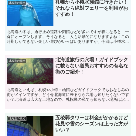
札幌から小樽水族館に行きたい！
北海道の観光
それなら絶対フェリーを利用がお
すすめ！
北海道の冬は、通行止め道路や閉館などが多いですが春になると、一
斉にオープンします。そうなると、人も活動的になりますよね！この
時期しかできない楽しい遊びがいっぱいありますが、今回は小樽水族
館に行きたい人必見です。札幌から小樽水族館にはいろんな...
北海道旅行の穴場！ガイドブック
北海道の観光
に載らない道民おすすめの有名な
街のご紹介！
北海道といえば、札幌や小樽・函館などガイドブックでもおなじみの
街がメインですが、どうせ北海道に来るなら穴場も知りたくないです
か？北海道は広大な土地なので、札幌民の私でも知らない場所は沢山
あります。そんな中で今回は美深町仁宇布のハルキストが集...
五稜郭タワーは料金がかかるけど
北海道の観光
花見や雪のシーズンは上った方が
いい？