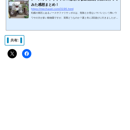
みた感想まとめ！
https://mechasiri.com/3196.html
札幌の南区にあるノースサファリサッポロは、危険とか危ないヤバいという怖いウ
ワサの方が多い動物園ですが、実際どうなのか？夏と冬に2回遊びに行きましたが、
その時の動物園の様子や感想をまとめてみました。ノースサファリサッポロはどん
な動物園？ノースサファリサッポロは動物たちとの距離感が近い体験型動物園にな
ります。どんな体験か？たとえば動物たちに餌をあげたり触ることができて、とて
も近い距離で動物たちの生態を見学できるのが特徴です。また、展示の仕方もユニ
共有:
ークで極端に言えばどんな動物でも触れてしまうような感...