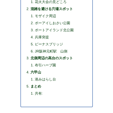
花火大会の見どころ
混雑を避ける穴場スポット
モザイク周辺
ポーアイしおさい公園
ポートアイランド北公園
兵庫突提
ビーナスブリッジ
JR阪神元町駅 山側
北側周辺の高台のスポット
布引ハーブ園
六甲山
港みはらし台
まとめ
共有: