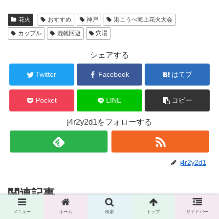
花火
おすすめ
神戸
港こうべ海上花火大会
カップル
混雑回避
穴場
シェアする
Twitter
Facebook
はてブ
Pocket
LINE
コピー
j4r2y2d1をフォローする
j4r2y2d1
関連記事
メニュー
ホーム
検索
トップ
サイドバー