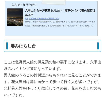
なんでも知りたがり
六甲山から神戸夜景を見たい！電車やバスで夜の運行は
ある？
https://mechasiri.com/5187.html
神戸といえば日本三大夜景の1つで、夜景の名所です。夜の六甲山からは1000万ドル
の美しい夜景が見られることで人気の夜景スポットにもなっています。ただ、六甲
山で夜景を見たいけど車がない場合は電車やバスでも展望台へ行くことができる？
何時までなら見に行けるの？行きたいけれど交通手段がわからない・・。という人
も多いですよね。そこで、六甲山からの夜景を見るときの夜の交通手段は、車以外
でも大丈夫です。六甲山までは車で行くと簡単ですが、公共の交通機関で行く方法
港みはらし台
もありますので、有名な場所から穴場まで、夜景を見る最...
ここは北野異人館の風見鶏の館の裏手になります。六甲山
系のハイキング道になっています。
異人館のうろこの館付近からもきれいに見ることができま
す。花火当日は港に向かって歩いて行く人が多いですが、
北野異人館をゆっくり散策してその後、花火を楽しむのも
いいですね。