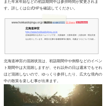
また年末年始などの初詣期間中は参拝時間が変更されま
す。詳しくは公式HPを確認してください。
www.hokkaidojingu.or.jp
3 Posts
989 Shares
11 Users
16 Pockets
北海道神宮
http://www.hokkaidojingu.or.jp
北海道神宮の公式ホームページです。大国魂神・大那牟遅神・少彦名神・明治天皇
をお祀りしています。神宮の仕事や各種祭事等の案内、札幌まつりについての紹介
もあります。
北海道神宮の混雑状況は、初詣期間中や例祭などのイベン
ト期間中は大混雑しますが、それ以外の日は週末でもそれ
ほど混雑しないので、ゆっくり参拝したり、広大な境内の
中の散策を楽しむ事が出来ます。