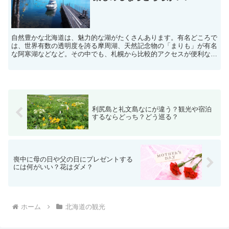
自然豊かな北海道は、魅力的な湖がたくさんあります。有名どころで
は、世界有数の透明度を誇る摩周湖、天然記念物の「まりも」が有名
な阿寒湖などなど。その中でも、札幌から比較的アクセスが便利な湖
と言えば、「支笏湖」と「洞爺湖」ですね。湖はリゾートに...
利尻島と礼文島なにが違う？観光や宿泊
するならどっち？どう巡る？
喪中に母の日や父の日にプレゼントする
には何がいい？花はダメ？
ホーム
北海道の観光