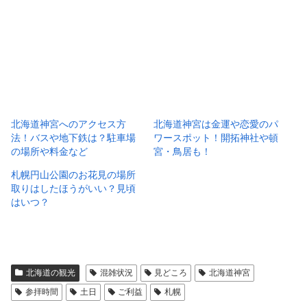
北海道神宮へのアクセス方
北海道神宮は金運や恋愛のパ
法！バスや地下鉄は？駐車場
ワースポット！開拓神社や頓
の場所や料金など
宮・鳥居も！
札幌円山公園のお花見の場所
取りはしたほうがいい？見頃
はいつ？
北海道の観光
混雑状況
見どころ
北海道神宮
参拝時間
土日
ご利益
札幌