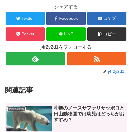
シェアする
Twitter
Facebook
はてブ
Pocket
LINE
コピー
j4r2y2d1をフォローする
j4r2y2d1
関連記事
札幌のノースサファリサッポロと
北海道の観光
円山動物園では幼児はどっちがお
すすめ？