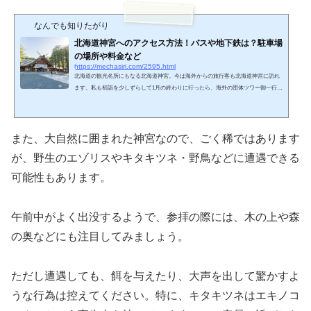
なんでも知りたがり
北海道神宮へのアクセス方法！バスや地下鉄は？駐車場
の場所や料金など
https://mechasiri.com/2595.html
北海道の観光名所にもなる北海道神宮。今は海外からの旅行客も北海道神宮に訪れ
ます。私も初詣を少しずらして1月の終わりに行ったら、海外の団体ツワー御一行様
に囲まれて参拝し、英語版・中国語版など各国の人向けに、おみくじも作られてい
るのに少しびっくりしたほどです。今はここまで観光化が進んでいたんですね！札
幌で初詣や七五三・お宮参りといえば北海道神宮へのお参りをよく聞きます。花見
の名所でもあり、周辺は緑に囲まれて散歩をするだけでも気持ちのいい場所です。
また、大自然に囲まれた神宮なので、ごく稀ではあります
立地も北海道神宮はとても良い気が流れる場所に造られて...
が、野生のエゾリスやキタキツネ・野鳥などに遭遇できる
可能性もあります。
午前中がよく出没するようで、参拝の際には、木の上や森
の奥などにも注目してみましょう。
ただし遭遇しても、餌を与えたり、大声を出して驚かすよ
うな行為は控えてください。特に、キタキツネはエキノコ