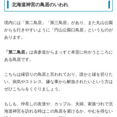
北海道神宮の鳥居のいわれ
おなむちのかみ）・国土の経営・医薬・酒造の神様...
境内には「第二鳥居」「第三鳥居」があり、また丸山公園
からも行きやすいように「円山公園口鳥居」というものが
あります。
「第二鳥居」
は表参道からまっすぐ本堂に向かうところに
ある鳥居です。
こちらは縁切りの鳥居と言われており、誰かと縁を切りた
い、病気やストレス、嫌な事から解放されたいという方は
ぜひこちらをくぐりましょう。
もしも、仲良しの友達や、カップル、夫婦、家族づれで北
海道神宮を訪れる時はこの鳥居を避けるか、やむを得ない