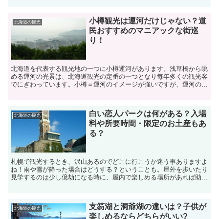
小樽観光は運河だけじゃない？道
北海道の観光
民おすすめのマニアックな街巡
り！
北海道を代表する観光地の一つに小樽運河があります。浅草橋から眺
める運河の光景は、北海道観光の定番の一つとなり毎年多くの観光客
でにぎわっています。小樽＝運河のイメージが強いですが、運河のビ
ュースポットになっている橋の名前が「浅草橋」という名称...
白い恋人パークは何がある？入場
北海道の観光
料や所要時間・限定のお土産もあ
る？
札幌で観光するとき、沢山あるのでどこに行こうか迷う事ありますよ
ね！雨や雪が降った場合はどうする？ということも。屋外を歩いたり
見学するのは少し億劫になる時に、屋内で楽しめる場所があれば助か
ります。それに、観光で札幌に来ているなら札幌にしかない...
支笏湖と洞爺湖の違いは？子供が
北海道の観光
楽しめるならどちらがいい?