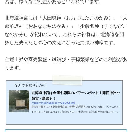
宮は、様々なご利益があるといわれています。
北海道神宮には「大国魂神（おおくにたまのかみ）」「大
那牟遅神（おおなむちのかみ）」「少彦名神（すくなびこ
なのかみ)」が祀れていて、これらの神様は、北海道を開
拓した先人たちの心の支えになった力強い神様です。
金運上昇や商売繁盛・縁結び・子孫繁栄などのご利益があ
ります。
なんでも知りたがり
北海道神宮は金運や恋愛のパワースポット！開拓神社や
頓宮・鳥居も！
https://mechasiri.com/2609.html
北海道札幌市にある北海道神宮は、金運や恋愛運も上がるといわれ、パワースポッ
トとしても人気があります。初詣などにもご利益のある北海道神宮は特におすすめ
になります。三方を山に囲まれ、訪れるだけで精神統一もできるので私も好きな場
所です。そんな北海道神宮は、どのあたりが？何がパワースポットなのかご紹介し
ます。 北海道神宮は金運や恋愛のパワースポット北海道神宮は・北海道の国土の神
様 大国魂神（おおくにたまのかみ）・国土の経営・開拓の神様 大那牟遅神（お