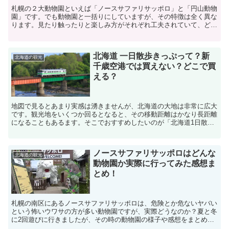
札幌の２大動物園といえば「ノースサファリサッポロ」と「円山動物
園」です。でも動物園と一括りにしていますが、その特徴は全く異な
ります。見たり触ったりと楽しみ方がそれぞれ工夫されていて、どち
らもおすすめの動物園なのですが、幼児を連れて行く時、ど...
北海道 一日散歩きっぷって？新
北海道の観光
千歳空港では買えない？どこで買
える？
地図で見るとあまり実感は湧きませんが、北海道の大地は非常に広大
です。観光地をいくつか回るとなると、その移動距離はかなり長距離
になることもあるます。そこでおすすめしたいのが「北海道1日散歩
きっぷ」です。今回はこの北海道1日散歩きっぷの具体的な...
ノースサファリサッポロはどんな
北海道の観光
動物園か実際に行ってみた感想ま
とめ！
札幌の南区にあるノースサファリサッポロは、危険とか危ないヤバい
という怖いウワサの方が多い動物園ですが、実際どうなのか？夏と冬
に2回遊びに行きましたが、その時の動物園の様子や感想をまとめて
みました。