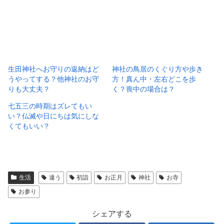
生田神社へお守りの返納はど
神社の鳥居のくぐり方や歩き
うやってする？他神社のお守
方！真ん中・左右どこを歩
りも大丈夫？
く？喪中の場合は？
七五三の時期はズレてもい
い？仏滅や日にちは気にしな
くてもいい？
生活
違う
初詣
お正月
神社
お寺
お参り
シェアする