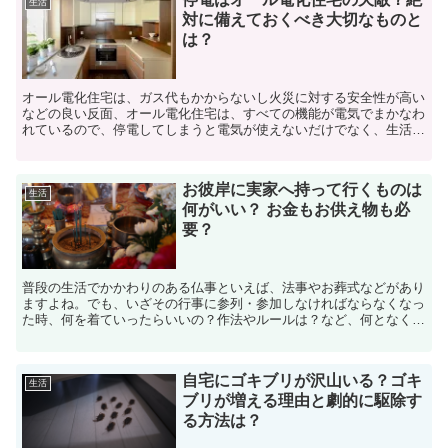
生活
対に備えておくべき大切なものと
は？
オール電化住宅は、ガス代もかからないし火災に対する安全性が高い
などの良い反面、オール電化住宅は、すべての機能が電気でまかなわ
れているので、停電してしまうと電気が使えないだけでなく、生活の
手段が塞がれてしまいます。いきなり快適な生活が遮断され...
お彼岸に実家へ持って行くものは
生活
何がいい？ お金もお供え物も必
要？
普段の生活でかかわりのある仏事といえば、法事やお葬式などがあり
ますよね。でも、いざその行事に参列・参加しなければならなくなっ
た時、何を着ていったらいいの？作法やルールは？など、何となくは
わかるけど、本当に合っているのか・・、他の人と違ってい...
自宅にゴキブリが沢山いる？ゴキ
生活
ブリが増える理由と劇的に駆除す
る方法は？