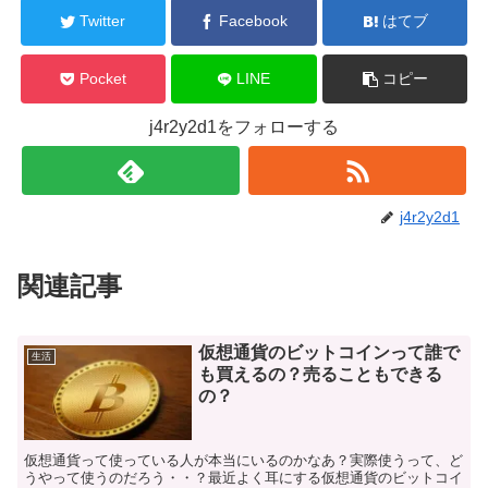
Twitter
Facebook
はてブ
Pocket
LINE
コピー
j4r2y2d1をフォローする
j4r2y2d1
関連記事
仮想通貨のビットコインって誰で
生活
も買えるの？売ることもできる
の？
仮想通貨って使っている人が本当にいるのかなあ？実際使うって、ど
うやって使うのだろう・・？最近よく耳にする仮想通貨のビットコイ