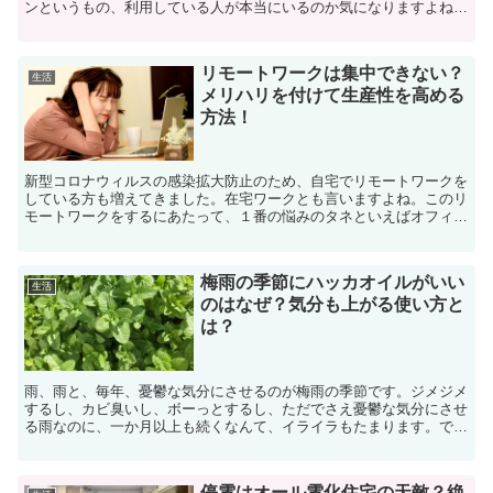
ンというもの、利用している人が本当にいるのか気になりますよね。
そもそも、どうやって手に入れて、どうやって使うのか？知...
リモートワークは集中できない？
生活
メリハリを付けて生産性を高める
方法！
新型コロナウィルスの感染拡大防止のため、自宅でリモートワークを
している方も増えてきました。在宅ワークとも言いますよね。このリ
モートワークをするにあたって、１番の悩みのタネといえばオフィス
での業務に比べると格段に集中力が下がってしまうことでは...
梅雨の季節にハッカオイルがいい
生活
のはなぜ？気分も上がる使い方と
は？
雨、雨と、毎年、憂鬱な気分にさせるのが梅雨の季節です。ジメジメ
するし、カビ臭いし、ボーっとするし、ただでさえ憂鬱な気分にさせ
る雨なのに、一か月以上も続くなんて、イライラもたまります。で
も、そんな梅雨の時期に、持っているのと持っていないでは雲...
停電はオール電化住宅の天敵？絶