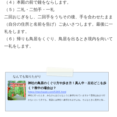
（４）本殿の前で鐘をならします。
（５）二礼・二拍手・一礼
二回おじぎをし、二回手をうちその後、手を合わせたまま
（自分の住所と名前を告げ）ごあいさつします。最後に一
礼をします。
（６）帰りも鳥居をくぐり、鳥居を出るとき境内を向いて
一礼をします。
なんでも知りたがり
神社の鳥居のくぐり方や歩き方！真ん中・左右どこを歩
く？喪中の場合は？
https://mechasiri.com/5365.html
神社に行ったとき、みなさんはどんなふうに参拝されていますか？普段はあまり行
かないという方でも、初詣には神社へ参拝されますよね。そんなときに意外と知ら
れていないのが、鳥居のくぐり方や参道の歩き方なんです。神社参拝には正しい作
法があることをご存知ですか？今回は神社でお参りする際の作法をご紹介させてい
ただきます。神社の鳥居のくぐり方や歩き方知っているようで意外と知らないの