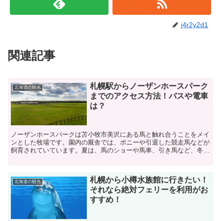
j4r2y2d1
関連記事
札幌駅からノーザンホースパーク
北海道の観光
までのアクセス方法！バスや電車
は？
ノーザンホースパークは苫小牧市美沢にある馬と触れ合うことをメイ
ンとした牧場です。園内の厩舎では、ポニーや引退した競走馬などが
飼育されていています。夏は、馬のショーや馬車、引き馬など、冬は
馬ぞりが体験できるので、道外からの観光で来られる方も多...
札幌から小樽水族館に行きたい！
北海道の観光
それなら絶対フェリーを利用がお
すすめ！