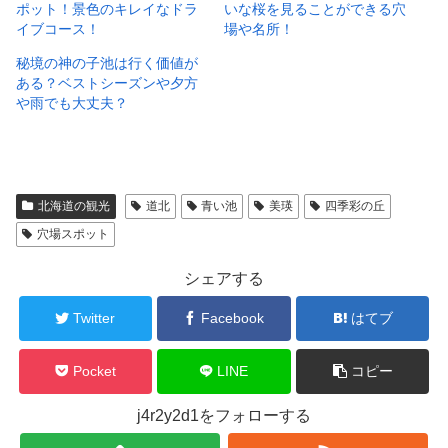
ポット！景色のキレイなドラ
いな桜を見ることができる穴
イブコース！
場や名所！
秘境の神の子池は行く価値が
ある？ベストシーズンや夕方
や雨でも大丈夫？
北海道の観光
道北
青い池
美瑛
四季彩の丘
穴場スポット
シェアする
Twitter
Facebook
はてブ
Pocket
LINE
コピー
j4r2y2d1をフォローする