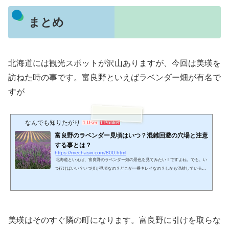
まとめ
北海道には観光スポットが沢山ありますが、今回は美瑛を
訪ねた時の事です。富良野といえばラベンダー畑が有名で
すが
なんでも知りたがり
1 User
1 Pocket
富良野のラベンダー見頃はいつ？混雑回避の穴場と注意
する事とは？
https://mechasiri.com/800.html
北海道といえば、富良野のラベンダー畑の景色を見てみたい！ですよね。でも、い
つ行けばいい？いつ頃が見頃なの？どこが一番キレイなの？しかも混雑していると
聞くし・・など、初めて富良野へ行く方にとっては、悩みどころです。そこで、富
良野のラベンダーの見頃と、穴場スポット・ラベンダー畑に行く時に注意する事な
どをまとめてみました。富良野のラベンダー見頃やいつ行けばいい？ラベンダーの
魅力は、観賞から香りまで色々なものに使うことができ、ポプリやアロマオイル・
ハーブティー・スキンケアなど、ありとあらゆるも...
美瑛はそのすぐ隣の町になります。富良野に引けを取らな