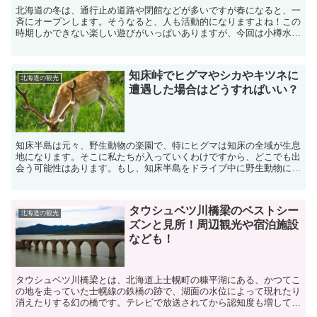
北海道の冬は、通行止め道路や閉館などが多いですが春になると、一
斉にオープンします。そうなると、人も活動的になりますよね！この
時期しかできない楽しい遊びがいっぱいありますが、今回は小樽水族
館に行きたい人必見です。札幌から小樽水族館にはいろんな...
知床峠でヒグマやシカやキツネに
北海道の観光
遭遇した場合はどうすればいい？
知床半島は元々、野生動物の楽園で、特にヒグマは知床の全域が生息
地になります。そこに私たちが入っていくわけですから、どこでも出
会う可能性はあります。もし、知床半島をドライブ中に野生動物に遭
遇したら・・かなり、びっくりするのは言うまでもありませ...
タウシュベツ川橋梁のベストシー
北海道の観光
ズンと見所！周辺観光や宿泊施設
なども！
タウシュベツ川橋梁とは、北海道上士幌町の糠平湖にある、かつてこ
の地を走っていた士幌線の鉄橋の跡で、湖面の水位によって現れたり
消えたりする幻の橋です。テレビで放送されてから認知度も増して、
多くの人々が一目見ようと訪れるようになり、廃業寸前だっ...