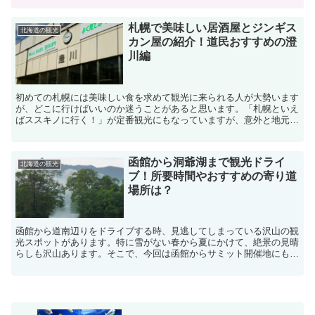
札幌で美味しい居酒屋とジンギス
北海道の観光
カン屋の紹介！道民おすすめの澄
川編
初めての札幌には美味しい食を求めて観光に来られる人が大勢います
が、どこに行けばいいのか迷うことがあると思います。「札幌といえ
ばススキノに行く！」が定番観光にもなっていますが、意外と地元の
人はススキノ以外の飲食店に行くことの方が多いのです。例...
函館から洞爺湖まで観光ドライ
北海道の観光
ブ！所要時間やおすすめの寄り道
場所は？
函館から道南辺りをドライブする時、見逃してしまっている沢山の観
光スポットがあります。特に雪がない春から夏にかけて、絶景の見晴
らしも沢山あります。そこで、今回は函館からサミット開催地にもな
った洞爺湖までの所要時間や、ドライブしながら楽しめるお...