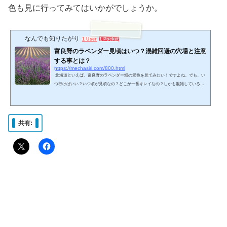
色も見に行ってみてはいかがでしょうか。
なんでも知りたがり
1 User
1 Pocket
富良野のラベンダー見頃はいつ？混雑回避の穴場と注意
する事とは？
https://mechasiri.com/800.html
北海道といえば、富良野のラベンダー畑の景色を見てみたい！ですよね。でも、い
つ行けばいい？いつ頃が見頃なの？どこが一番キレイなの？しかも混雑していると
聞くし・・など、初めて富良野へ行く方にとっては、悩みどころです。そこで、富
良野のラベンダーの見頃と、穴場スポット・ラベンダー畑に行く時に注意する事な
どをまとめてみました。富良野のラベンダー見頃やいつ行けばいい？ラベンダーの
魅力は、観賞から香りまで色々なものに使うことができ、ポプリやアロマオイル・
共有:
ハーブティー・スキンケアなど、ありとあらゆるも...