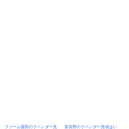
ファーム冨田のラベンダー見
富良野のラベンダー見頃はい