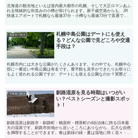
北海道の観光地といえば道内最大都市の札幌、そして大正ロマンあふ
れる情緒的な街並みの小樽が挙げられます。新千歳空港からも、JR
快速エアポートで札幌なら最速37分・小樽なら最速73分で直通で到
着するアクセスの良さもあり、道外のみならず、国外から...
札幌中島公園はデートにも使え
北海道の観光
る？どんな公園で見どころや交通
手段は？
札幌市内には大きな公園がたくさんあります。その中でも、札幌中心
部に一番近い中島公園は有名です。豊平館も見学ができたりお祭りに
もよく使われる公園ですが、デートにも使える公園なのか？実際どの
ような公園なのかご紹介します。
釧路湿原を見る時期はいつがい
北海道の観光
い？ベストシーズンと撮影スポッ
ト！
釧路湿原は釧路市・釧路町・鶴居村・標茶町の4自治体に跨る日本最
大の湿原です。釧路市街地から近いところにありながら、広大な自然
を満喫することができます。春は新緑の緑・夏は湿地に咲く花々・秋
は草紅葉・冬は冬景色とタンチョウを見ることができるため...