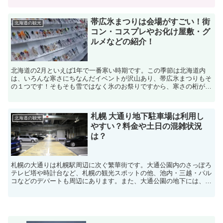
帯広氷まつりは会場がすごい！街
北海道の観光
コン・コスプレやお化け屋敷・グ
ルメなどの紹介！
北海道の2月といえば1年で一番寒い時期です。この季節は北海道内
は、いろんな寒さにちなんだイベントが沢山あり、帯広氷まつりもそ
の１つです！そもそも雪ではなく氷のお祭りですから、寒さの桁が違
うのも分かると思います。帯広氷まつりも年々人出が増えて...
札幌 大通り地下駐車場は利用し
北海道の観光
やすい？料金や土日の混雑状況
は？
札幌の大通りは札幌駅周辺に次ぐ繁華街です。大通公園内のさっぽろ
テレビ塔や時計台など、札幌の観光スポットの他、池内・三越・パル
コなどのデパートも周辺にあります。また、大通公園の地下には、
「オーロラタウン」と「ポールタウン」の２つの地下街があり...