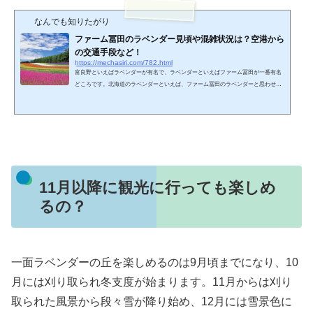
なんでも知りたがり
ファーム冨田のラベンダー見頃や混雑状況は？空港から
の交通手段など！
https://mechasiri.com/782.html
富良野といえばラベンダーが有名で、ラベンダーといえばファーム冨田が一番有名
どころです。北海道のラベンダーといえば、ファーム冨田のラベンダーと思わせる
ほど、雑誌やテレビなどにもよく出て来る農園です。実は、ファーム冨田は富良野
のラベンダー農家が廃っていく中を、ラベンダー畑を守り続け、今のラベンダー人
気に繋げたラベンダー観光発祥の場所でもあります。そんなファーム冨田のラベン
ダー畑は、北海道に行くなら一度は見ておきたいですよね！そこで、ファーム冨田
のラベンダーの見頃や行き方・交通手段などまとめてみま...
11月以降に観光に行っても楽しめ
るの？
一面ラベンダーの丘を楽しめるのは9月頃までになり、10
月には刈り取られ冬支度が始まります。11月からは刈り
取られた風景から段々雪が降り始め、12月には雪景色に