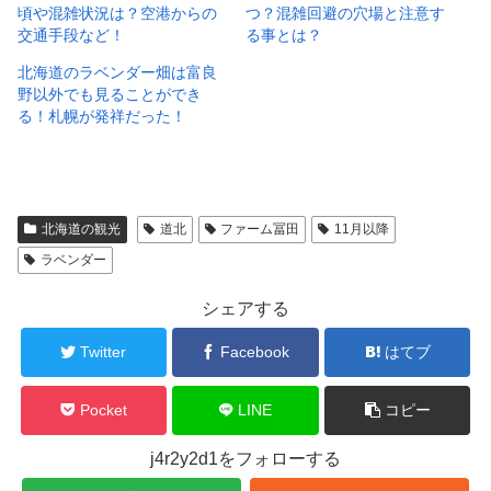
頃や混雑状況は？空港からの
つ？混雑回避の穴場と注意す
交通手段など！
る事とは？
北海道のラベンダー畑は富良
野以外でも見ることができ
る！札幌が発祥だった！
北海道の観光
道北
ファーム冨田
11月以降
ラベンダー
シェアする
Twitter
Facebook
はてブ
Pocket
LINE
コピー
j4r2y2d1をフォローする