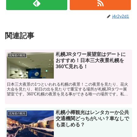
j4r2y2d1
関連記事
札幌JRタワー展望室はデートに
北海道の観光
おすすめ！日本三大夜景札幌を
360℃見れる！
日本三大夜景の1つといわれる札幌の夜景！この夜景を見たり、花火
大会を見たり、初日の出を見たりで重宝する場所が札幌JRタワー展
望室です。360℃札幌の夜景を見る事ができる唯一の場所です。私も
今回初めて行ったのですが展望室についた瞬間、声を失い...
札幌小樽観光はレンタカーか公共
北海道の観光
交通機関どっちがいい？車なしで
も楽しめる？