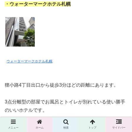
・ウォーターマークホテル札幌
ウォーターマークホテル札幌
狸小路4丁目出口から徒歩3分ほどの距離にあります。
3点分離型の部屋でお風呂とトイレが別れている使い勝手
のいいホテルです。
カードキーでセキュリティ対策も万全の女性専用フロアも
メニュー
ホーム
検索
トップ
サイドバー