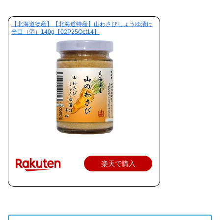
【北海道物産】【北海道特産】山わさびしょうゆ漬け
辛口（酒）140g【02P25Oct14】
楽天で購入