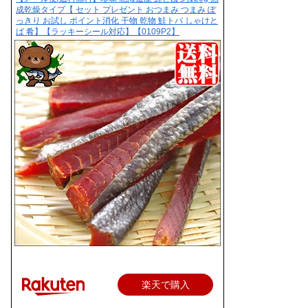
成乾燥タイプ【 セット プレゼント おつまみ つまみ ぽ
っきり お試し ポイント消化 干物 乾物 鮭トバ しゃけと
ば 肴】【ラッキーシール対応】【0109P2】
楽天で購入