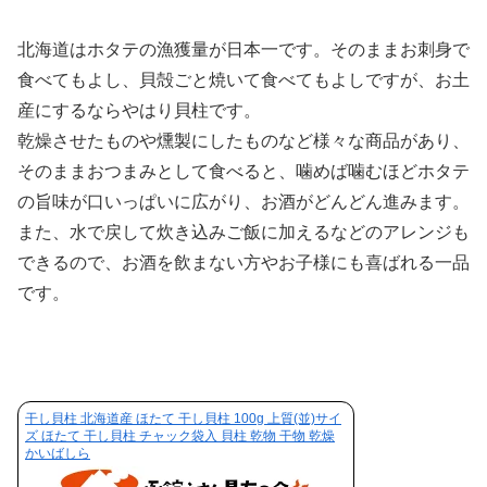
北海道はホタテの漁獲量が日本一です。そのままお刺身で
食べてもよし、貝殻ごと焼いて食べてもよしですが、お土
産にするならやはり貝柱です。
乾燥させたものや燻製にしたものなど様々な商品があり、
そのままおつまみとして食べると、噛めば噛むほどホタテ
の旨味が口いっぱいに広がり、お酒がどんどん進みます。
また、水で戻して炊き込みご飯に加えるなどのアレンジも
できるので、お酒を飲まない方やお子様にも喜ばれる一品
です。
干し貝柱 北海道産 ほたて 干し貝柱 100g 上質(並)サイ
ズ ほたて 干し貝柱 チャック袋入 貝柱 乾物 干物 乾燥
かいばしら