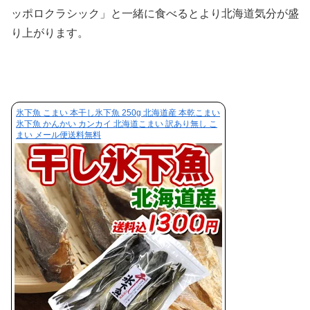
ッポロクラシック」と一緒に食べるとより北海道気分が盛
り上がります。
氷下魚 こまい 本干し氷下魚 250g 北海道産 本乾こまい
氷下魚 かんかい カンカイ 北海道こまい 訳あり無し こ
まい メール便送料無料