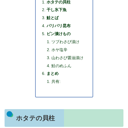
ホタテの貝柱
干し氷下魚
鮭とば
パリパリ昆布
ビン漬けもの
ツブわさび漬け
ホヤ塩辛
山わさび醤油漬け
鮭のめふん
まとめ
共有:
ホタテの貝柱