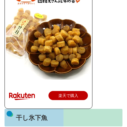
楽天で購入
干し氷下魚