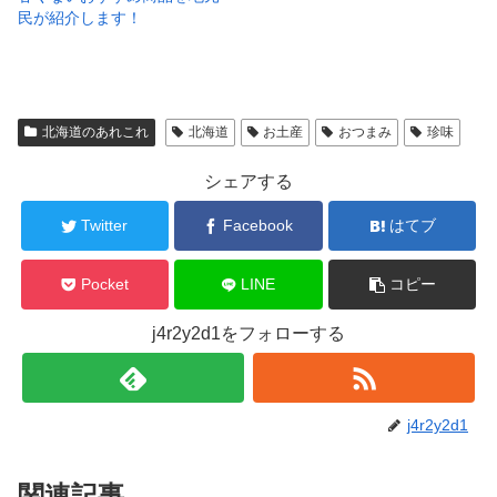
民が紹介します！
北海道のあれこれ
北海道
お土産
おつまみ
珍味
シェアする
Twitter
Facebook
はてブ
Pocket
LINE
コピー
j4r2y2d1をフォローする
j4r2y2d1
関連記事