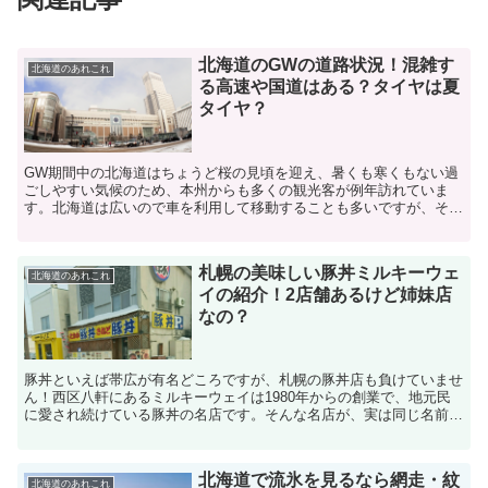
北海道のGWの道路状況！混雑す
北海道のあれこれ
る高速や国道はある？タイヤは夏
タイヤ？
GW期間中の北海道はちょうど桜の見頃を迎え、暑くも寒くもない過
ごしやすい気候のため、本州からも多くの観光客が例年訪れていま
す。北海道は広いので車を利用して移動することも多いですが、そこ
で気になるのが渋滞状況ですよね。せっかく北海道まで来たの...
札幌の美味しい豚丼ミルキーウェ
北海道のあれこれ
イの紹介！2店舗あるけど姉妹店
なの？
豚丼といえば帯広が有名どころですが、札幌の豚丼店も負けていませ
ん！西区八軒にあるミルキーウェイは1980年からの創業で、地元民
に愛され続けている豚丼の名店です。そんな名店が、実は同じ名前で
2店舗あるんですよね・・姉妹店なのか？そんな気になる...
北海道で流氷を見るなら網走・紋
北海道のあれこれ