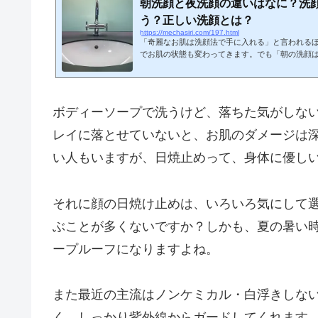
朝洗顔と夜洗顔の違いはなに？洗
う？正しい洗顔とは？
https://mechasiri.com/197.html
「奇麗なお肌は洗顔法で手に入れる」と言われる
でお肌の状態も変わってきます。でも「朝の洗顔
いう説もあれば、「ちゃんと洗顔をして汚れを落
説もあったり・・肌に泡を乗せて洗うのがいいと
てて洗うのがいい、など正直、何が正解かわから
いと思います。そこで元エステティシャンが、失
ボディーソープで洗うけど、
落ちた気がしな
洗顔法をお伝えします。 そもそも洗顔はなぜする
用というものがあり、汗とホコ...
レイに落とせていないと、お肌のダメージは
い人もいますが、日焼止めって、身体に優し
それに顔の日焼け止めは、いろいろ気にして
ぶことが多くないですか？しかも、夏の暑い
ープルーフ
になりますよね。
また最近の主流は
ノンケミカル・白浮きしな
く、しっかり紫外線からガードしてくれます