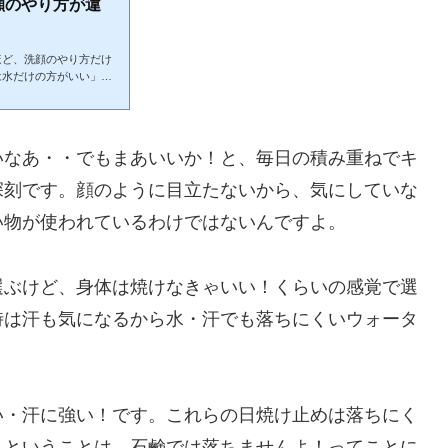
顔のやり方が違
ほど、洗顔のやり方だけ
は水だけの方がいい」と
とした方がいい」という
か、お肌で洗顔料を泡立
ない？と悩まれる方も多
敗や体験を交え、正しい
いなあ・・
でもまあいいか！
と、毎日の積み重ねでキ
の？肌には本来、自浄作
深刻です。顔のように目立たないから、気にしていな
い物が使われているわけではないんですよ。
選ぶけど、身体は
焼けなきゃいい！
くらいの感覚で選
時は汗も気になるから水・汗でも落ちにくい
ウォータ
い・汗に強い！
です。これらの日焼け止めは落ちにく
。ということは、
石鹸では落ちませんよ！
ってことに