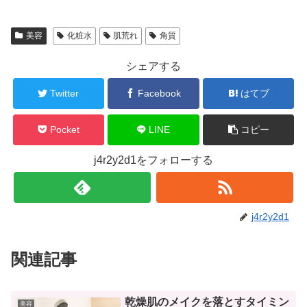
美容
化粧水
肌荒れ
角質
シェアする
Twitter
Facebook
はてブ
Pocket
LINE
コピー
j4r2y2d1をフォローする
j4r2y2d1
関連記事
乾燥肌のメイクを落とすタイミン
美容