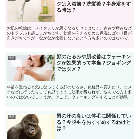
グは入浴前？洗髪後？半身浴をす
る時は？
お肌の乾燥は、メイクノリが悪くなるだけではなく、赤みや痒みなど
のトラブルも起こしがちです。乾燥を抑えるために保湿にばかり目が
向きがちですが、なかなか改善しないという方も多いのではないでし
ょうか。そんな時は一度クレンジングの方法を見直してみま...
顔のたるみや肌改善はウォーキン
美容
グが効果的って本当？ジョギング
ではダメ？
年齢を重ねると気になってくる顔のたるみ。化粧品を変えたり、エス
テなどに行ったりしても思うように効果が得られず、悩んでる方も多
いのではないでしょうか。そこで、ウォーキングをすることが効果的
という話を耳にしたことはありませんか？なぜ、ウォーキン...
男の汗の臭いは体毛に関係してい
美容
る？今脱毛をおすすめするわけと
は？