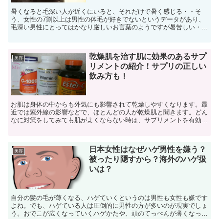
暑くなると毛深い人が近くにいると、それだけで暑く感じる・・そ
う、女性の7割以上は男性の体毛が好きでないというデータがあり、
毛深い男性にとってはかなり厳しいお言葉のようですが暑苦しい・・
と思われているようです。決して、薄～い草食系になれと言っ...
乾燥肌を治す肌に効果のあるサプ
美容
リメントの紹介！サプリの正しい
飲み方も！
お肌は身体の中からも外気にも影響されて乾燥しやすくなります。最
近では紫外線の影響などで、ほとんどの人が乾燥肌と聞きます。どん
なに対策をしてみても肌がよくならない時は、サプリメントを有効に
活用するのがおすすめです。どのようなモノが良くて、飲み...
日本女性はなぜハゲ男性を嫌う？
美容
被ったり隠すから？海外のハゲ扱
いは？
自分の髪の毛が薄くなる、ハゲていくというのは男性も女性も嫌です
よね。でも、ハゲている人は圧倒的に男性の方が多いのが現実でしょ
う。おでこが広くなっていくハゲかたや、頭のてっぺんが薄くなって