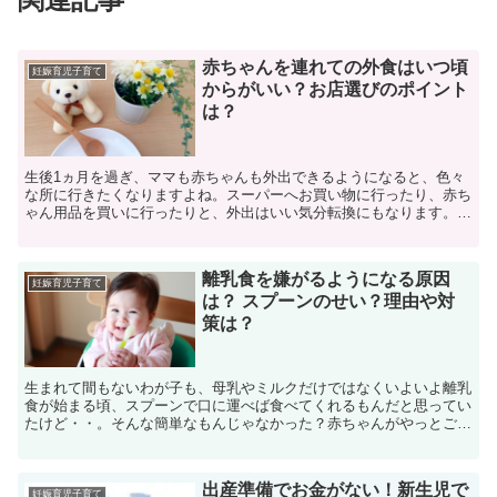
赤ちゃんを連れての外食はいつ頃
妊娠育児子育て
からがいい？お店選びのポイント
は？
生後1ヵ月を過ぎ、ママも赤ちゃんも外出できるようになると、色々
な所に行きたくなりますよね。スーパーへお買い物に行ったり、赤ち
ゃん用品を買いに行ったりと、外出はいい気分転換にもなります。ま
たお友達や家族と、外食の機会も出てくるかと思います。そ...
離乳食を嫌がるようになる原因
妊娠育児子育て
は？ スプーンのせい？理由や対
策は？
生まれて間もないわが子も、母乳やミルクだけではなくいよいよ離乳
食が始まる頃、スプーンで口に運べば食べてくれるもんだと思ってい
たけど・・。そんな簡単なもんじゃなかった？赤ちゃんがやっとご飯
が食べれるようになり、離乳食がはじまって楽になるのかと...
出産準備でお金がない！新生児で
妊娠育児子育て