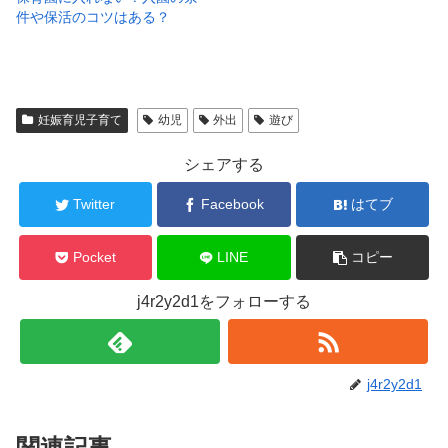
件や保活のコツはある？
妊娠育児子育て
幼児
外出
遊び
シェアする
Twitter
Facebook
はてブ
Pocket
LINE
コピー
j4r2y2d1をフォローする
j4r2y2d1
関連記事