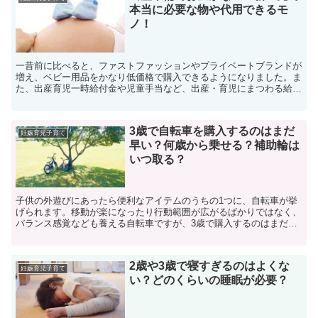
本当に必要な物や代用できるモ
ノ！
一昔前に比べると、ファストファッションやプライベートブランドが
増え、ベビー用品をかなり低価格で購入できるようになりました。ま
た、出産育児一時給付金や児童手当など、出産・育児にまつわる給付
金の支給も手厚くなりつつあります。とは言え、出産準備に...
3歳で自転車を購入するのはまだ
妊娠育児子育て
早い？何歳から乗せる？補助輪は
いつ取る？
子供の外遊びにあったら便利なアイテムのうちの1つに、自転車が挙
げられます。移動が楽になったり行動範囲が広がるばかりではなく、
バランス感覚なども養える自転車ですが、3歳で購入するのはまだ早
いのでしょうか。そこで今回は自転車は何歳から乗ったら良...
2歳や3歳で寝すぎるのはよくな
妊娠育児子育て
い？どのくらいの睡眠が必要？