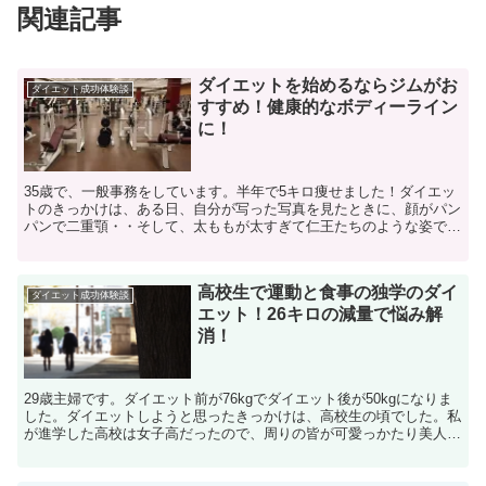
関連記事
ダイエットを始めるならジムがお
ダイエット成功体験談
すすめ！健康的なボディーライン
に！
35歳で、一般事務をしています。半年で5キロ痩せました！ダイエッ
トのきっかけは、ある日、自分が写った写真を見たときに、顔がパン
パンで二重顎・・そして、太ももが太すぎて仁王たちのような姿でピ
ースをしている自分を見てしまいました・・。こんなに太...
高校生で運動と食事の独学のダイ
ダイエット成功体験談
エット！26キロの減量で悩み解
消！
29歳主婦です。ダイエット前が76kgでダイエット後が50kgになりま
した。ダイエットしようと思ったきっかけは、高校生の頃でした。私
が進学した高校は女子高だったので、周りの皆が可愛っかたり美人な
子が多かったのを覚えています。私はその時76k...