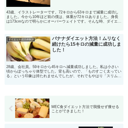
43歳、イラストレーターです。72キロから63キロまで減量に成功し
ました。今から10年ほど前の僕は、体重が72キロありました。身長
は173cmなので明らかにオーバーウェイトです。そんな時、ダイエッ
トを始めようと思ったキッカケは、かつての同級...
バナナダイエット方法！ムリなく
ダイエット成功体験談
続けたら15キロの減量に成功しま
した！
28歳、会社員。59キロから45キロへ減量成功しました。私は小さい
頃からぽっちゃり体型でした。背も高いので、「ものすごく太ってい
る」という印象は持たれませんでしたが、それでもやはり「スリム」
とはかけ離れた体型でした。そんな私がダイエットをし...
MEC食ダイエット方法で我慢せず痩せる
ことができました！