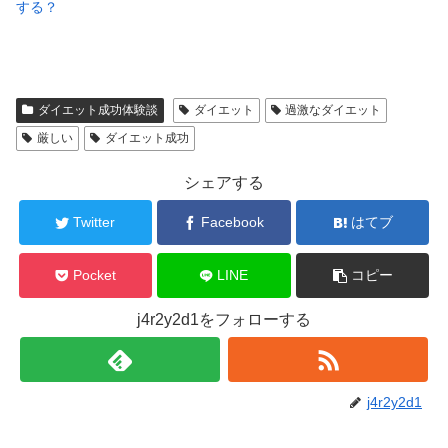
する？
ダイエット成功体験談
ダイエット
過激なダイエット
厳しい
ダイエット成功
シェアする
Twitter
Facebook
はてブ
Pocket
LINE
コピー
j4r2y2d1をフォローする
j4r2y2d1