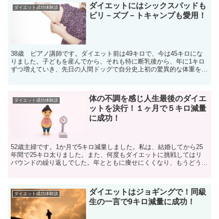
ダイエットにはシックスパッドも
ダイエット成功体験談
ビリ－ズブ－トキャンプも愛用！
38歳 ピアノ講師です。ダイエット前は49キロで、今は45キロにな
りました。子どもを産んでから、それも特に断乳後から、年に1キロ
ずつ増えていき、先日の人間ドッグで自分史上初の驚異的な体重を記
録しました。このままではいけないと思い、ダイエット...
体の不調を感じ人生最後のダイエ
ダイエット成功体験談
ットを決行！１ヶ月で５キロ減量
に成功！
52歳主婦です。1か月で5キロ減量しました。私は、結婚してから25
年間で25キロ太りました。また、何度もダイエットに挑戦してはリ
バウンドの繰り返しでした。年とともに痩せにくくなり、もうどうで
もいいか・・と放置してきましたが、血圧や耳鳴り・動...
ダイエットはジョギングで！同級
ダイエット成功体験談
生の一言で9キロ減量に成功！