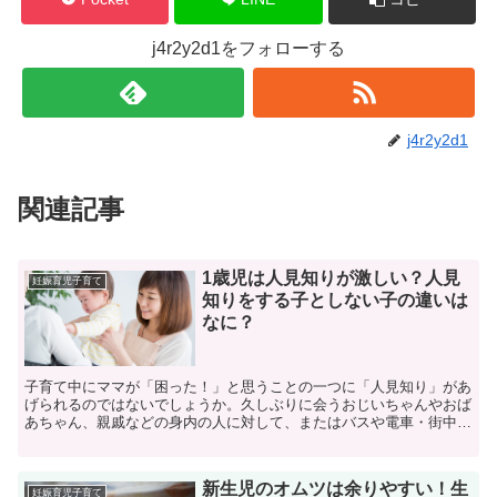
j4r2y2d1をフォローする
j4r2y2d1
関連記事
1歳児は人見知りが激しい？人見
妊娠育児子育て
知りをする子としない子の違いは
なに？
子育て中にママが「困った！」と思うことの一つに「人見知り」があ
げられるのではないでしょうか。久しぶりに会うおじいちゃんやおば
あちゃん、親戚などの身内の人に対して、またはバスや電車・街中で
ふと声をかけてくれる人に対して、相手の思惑とは裏腹に泣...
新生児のオムツは余りやすい！生
妊娠育児子育て