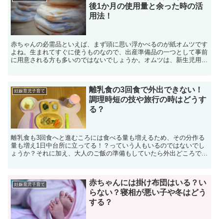
後1か月の使用量と余った時の活
用法！
赤ちゃんの必需品といえば、まず頭に思い浮かべるのが紙オムツです
よね。生まれてすぐに使うものなので、出産準備品の一つとして事前
に用意される方も多いのではないでしょうか。オムツは、新生児用か
ら小学校入学前の幼児期まで使えるものまで、サイズ展開が...
離乳食の3回食で外出できない！
妊娠育児子育て
調理時短の技や旅行の時はどうす
る？
離乳食も3回食へと進むころには食べる量も増えるため、その分作る
量も増え1日中台所に立ってる！？っていう人もいるのではないでし
ょうか？それに加え、大人のご飯の準備もしていたら外出どころでは
ありません。私も離乳食作りに疲れた時期もありました。手...
赤ちゃんには掛け布団はいる？い
妊娠育児子育て
らない？寝相が悪い子や冬はどう
する？