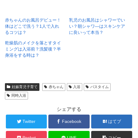
赤ちゃんのお風呂デビュー！
乳児のお風呂はシャワーでい
体はどこで洗う？1人で入れ
い？朝シャワ―はスキンケア
るコツは？
に良いって本当？
乾燥肌のメイクを落とすタイ
ミングは入浴前？洗髪後？半
身浴をする時は？
妊娠育児子育て
赤ちゃん
入浴
バスタイム
同時入浴
シェアする
Twitter
Facebook
はてブ
Pocket
LINE
コピー