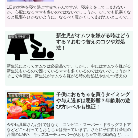
1日の大半を寝て過ごす赤ちゃんですが、寝冷えをしてしまわない
か、心配になるママも多いのではないでしょうか。少しでも肌寒くな
ると風邪をひかないように、なるべく暖かくしてあげたいところでは
ありますが、果たして赤ちゃんの就寝中に掛け布団は必要なの...
新生児がオムツを嫌がる時はどう
妊娠育児子育て
する？おむつ替えのコツや対処
法！
新生児にとってオムツは必需品です。しかし、中にはオムツを嫌がる
新生児もいるので困っているママも多くいるのではないでしょうか？
そこで今回は、新生児がオムツを嫌がる時の対処法やおむつ替えのコ
ツなどについて解説していきます。
子供におもちゃを買うタイミング
妊娠育児子育て
や与え過ぎは悪影響？年齢別の遊
び方レベルも検証！
今や玩具屋さんだけではなく、コンビニ・スーパー・ドラッグストア
などどこへ行ってもおもちゃは売っています。さらに子供向け番組の
合間のCMや、キッズユーチューバーがおもちゃで遊ぶ動画など、情