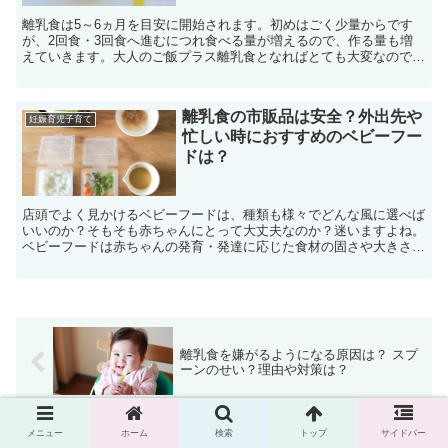
離乳食は5～6ヵ月を目安に開始されます。初めはごく少量からです
が、2回食・3回食へ進むにつれ食べる量が増えるので、作る量も増
えていきます。大人のご飯プラス離乳食となればとても大変なので、
ある程度まとめて作っておくと忙しいママも少し楽になりま...
離乳食の市販品は安全？外出先や
妊娠育児子育て
忙しい時におすすめのベビーフー
ドは？
店頭でよく見かけるベビーフードは、種類も様々でどんな風に選べば
いいのか？そもそも赤ちゃんにとって大丈夫なのか？迷いますよね。
ベビーフードは赤ちゃんの発育・発達に応じた食材の固さや大きさ・
味付けになっているので、初めて調理する際の目安にもなり...
離乳食を嫌がるようになる原因は？ スプ
ーンのせい？理由や対策は？
メニュー
ホーム
検索
トップ
サイドバー