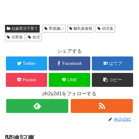
妊娠育児子育て
野菜嫌い
離乳食後期
幼児食
生野菜
幼児
シェアする
Twitter
Facebook
はてブ
Pocket
LINE
コピー
j4r2y2d1をフォローする
j4r2y2d1
関連記事