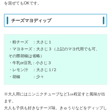
を混ぜてもOKです。
チーズマヨディップ
・粉チーズ ：大さじ１
・マヨネーズ：大さじ３（上記のマヨ代用でも可、
その際胡椒は省略）
・牛乳or豆乳：小さじ３
・レモン汁 ：大さじ１/２
・胡椒 ：少々
※大人用にはニンニクチューブなど1㎝程足すと風味が出
ます。
大人も子供も好きなチーズ味。きゅうりなどをディップし