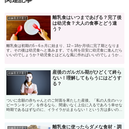
離乳食はいつまであげる？完了後
妊娠育児子育て
は幼児食？大人の食事とどう違
う？
離乳食は初期の5～6ヵ月に始まり、12～18か月頃に完了期となりま
す。その後は幼児食へと進みます。でも何を目安に幼児食に進んだら
いいのでしょうか？幼児食とはどんな風に作ればいいのでしょうか？
そこで今回は幼児食の基本的な知識と進め方、具体的な...
産後のガルガル期がひどくて終ら
妊娠育児子育て
ない！理解してもらうにはどうす
る？
ついに念願の赤ちゃんとのご対面を果たした産後。「私の人生のハッ
ピーランキング」を作るなら、間違いなく上位に入るであろう幸せな
時期であるはずなのに、イライラが止まらない！という方は多いので
はないでしょうか。この産後の情緒不安定な時期を、子育て...
離乳食に使ったらダメな食材・調
妊娠育児子育て