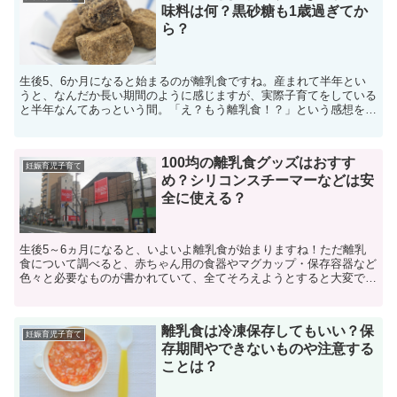
味料は何？黒砂糖も1歳過ぎてか
ら？
生後5、6か月になると始まるのが離乳食ですね。産まれて半年とい
うと、なんだか長い期間のように感じますが、実際子育てをしている
と半年なんてあっという間。「え？もう離乳食！？」という感想を持
つママも多いのではないでしょうか。それに、離乳食は大人...
100均の離乳食グッズはおすす
妊娠育児子育て
め？シリコンスチーマーなどは安
全に使える？
生後5～6ヵ月になると、いよいよ離乳食が始まりますね！ただ離乳
食について調べると、赤ちゃん用の食器やマグカップ・保存容器など
色々と必要なものが書かれていて、全てそろえようとすると大変でお
金もかかります。そこで最近ではダイソーなどの100均に...
離乳食は冷凍保存してもいい？保
妊娠育児子育て
存期間やできないものや注意する
ことは？