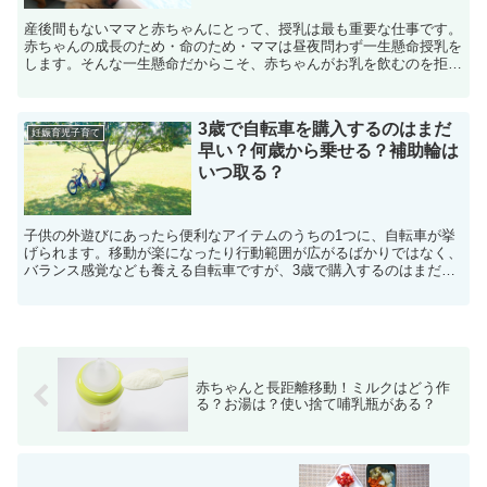
産後間もないママと赤ちゃんにとって、授乳は最も重要な仕事です。
赤ちゃんの成長のため・命のため・ママは昼夜問わず一生懸命授乳を
します。そんな一生懸命だからこそ、赤ちゃんがお乳を飲むのを拒ん
だら不安になる気持ちは計り知れないほど大きなものです。...
3歳で自転車を購入するのはまだ
妊娠育児子育て
早い？何歳から乗せる？補助輪は
いつ取る？
子供の外遊びにあったら便利なアイテムのうちの1つに、自転車が挙
げられます。移動が楽になったり行動範囲が広がるばかりではなく、
バランス感覚なども養える自転車ですが、3歳で購入するのはまだ早
いのでしょうか。そこで今回は自転車は何歳から乗ったら良...
赤ちゃんと長距離移動！ミルクはどう作
る？お湯は？使い捨て哺乳瓶がある？