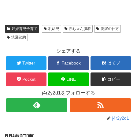
妊娠育児子育て
乳幼児
赤ちゃん肌着
洗濯の仕方
洗濯節約
シェアする
Twitter
Facebook
はてブ
Pocket
LINE
コピー
j4r2y2d1をフォローする
j4r2y2d1