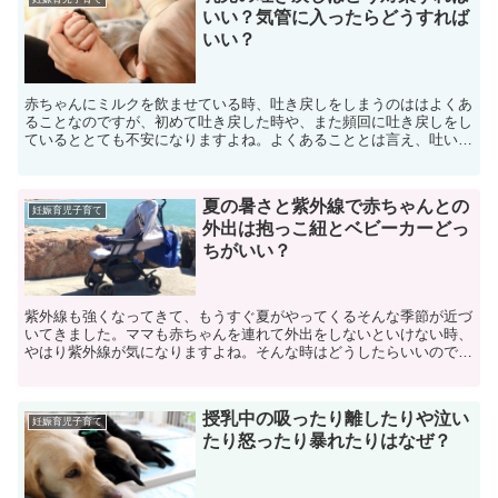
いい？気管に入ったらどうすれば
いい？
赤ちゃんにミルクを飲ませている時、吐き戻しをしまうのははよくあ
ることなのですが、初めて吐き戻した時や、また頻回に吐き戻しをし
ているととても不安になりますよね。よくあることとは言え、吐いて
いる我が子を見るとかわいそうになってしまいます。そこで...
夏の暑さと紫外線で赤ちゃんとの
妊娠育児子育て
外出は抱っこ紐とベビーカーどっ
ちがいい？
紫外線も強くなってきて、もうすぐ夏がやってくるそんな季節が近づ
いてきました。ママも赤ちゃんを連れて外出をしないといけない時、
やはり紫外線が気になりますよね。そんな時はどうしたらいいのでし
ょう？と、抱っこ紐とベビーカーのどっちを持って外出すれ...
授乳中の吸ったり離したりや泣い
妊娠育児子育て
たり怒ったり暴れたりはなぜ？