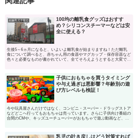
関連記事
100均の離乳食グッズはおすす
妊娠育児子育て
め？シリコンスチーマーなどは安
全に使える？
生後5～6ヵ月になると、いよいよ離乳食が始まりますね！ただ離乳
食について調べると、赤ちゃん用の食器やマグカップ・保存容器など
色々と必要なものが書かれていて、全てそろえようとすると大変でお
金もかかります。そこで最近ではダイソーなどの100均に...
子供におもちゃを買うタイミング
妊娠育児子育て
や与え過ぎは悪影響？年齢別の遊
び方レベルも検証！
今や玩具屋さんだけではなく、コンビニ・スーパー・ドラッグストア
などどこへ行ってもおもちゃは売っています。さらに子供向け番組の
合間のCMや、キッズユーチューバーがおもちゃで遊ぶ動画など、情
報もたくさんあふれています。それらにつられて、新しいお...
乳児の吐き戻しはどう対策すれば
妊娠育児子育て