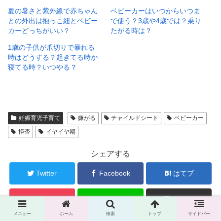
夏の暑さと紫外線で赤ちゃん
ベビーカーはいつからいつま
との外出は抱っこ紐とベビー
で使う？3歳や4歳では？乗り
カーどっちがいい？
たがる時は？
1歳の子供が爪切りで暴れる
時はどうする？起きてる時か
寝てる時？いつやる？
妊娠育児子育て
嫌がる
チャイルドシート
ベビーカー
拒否
イヤイヤ期
シェアする
Twitter
Facebook
はてブ
Pocket
LINE
コピー
メニュー
ホーム
検索
トップ
サイドバー