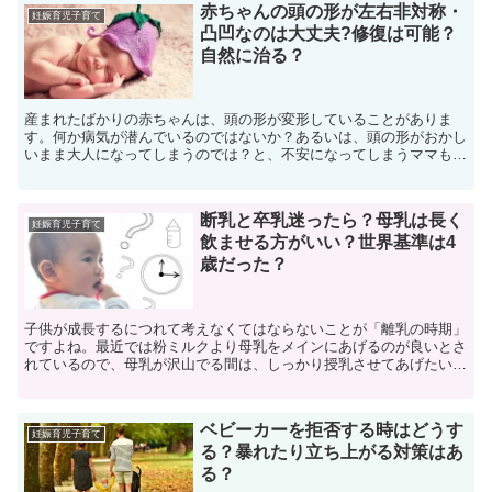
赤ちゃんの頭の形が左右非対称・
妊娠育児子育て
凸凹なのは大丈夫?修復は可能？
自然に治る？
産まれたばかりの赤ちゃんは、頭の形が変形していることがありま
す。何か病気が潜んでいるのではないか？あるいは、頭の形がおかし
いまま大人になってしまうのでは？と、不安になってしまうママも多
いのではないでしょうか。また、生後数か月経ってみて、何だ...
断乳と卒乳迷ったら？母乳は長く
妊娠育児子育て
飲ませる方がいい？世界基準は4
歳だった？
子供が成長するにつれて考えなくてはならないことが「離乳の時期」
ですよね。最近では粉ミルクより母乳をメインにあげるのが良いとさ
れているので、母乳が沢山でる間は、しっかり授乳させてあげたいと
思いますが・・そもそも一体、いつまで授乳を続けるべきな...
ベビーカーを拒否する時はどうす
妊娠育児子育て
る？暴れたり立ち上がる対策はあ
る？