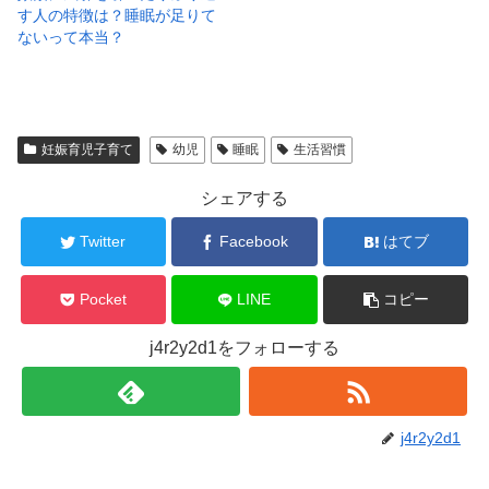
す人の特徴は？睡眠が足りて
ないって本当？
妊娠育児子育て
幼児
睡眠
生活習慣
シェアする
Twitter
Facebook
はてブ
Pocket
LINE
コピー
j4r2y2d1をフォローする
j4r2y2d1