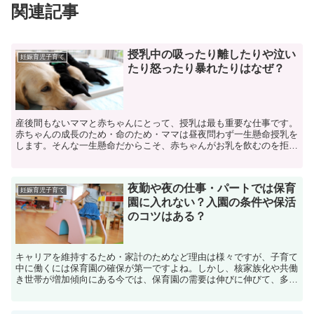
関連記事
授乳中の吸ったり離したりや泣い
妊娠育児子育て
たり怒ったり暴れたりはなぜ？
産後間もないママと赤ちゃんにとって、授乳は最も重要な仕事です。
赤ちゃんの成長のため・命のため・ママは昼夜問わず一生懸命授乳を
します。そんな一生懸命だからこそ、赤ちゃんがお乳を飲むのを拒ん
だら不安になる気持ちは計り知れないほど大きなものです。...
夜勤や夜の仕事・パートでは保育
妊娠育児子育て
園に入れない？入園の条件や保活
のコツはある？
キャリアを維持するため・家計のためなど理由は様々ですが、子育て
中に働くには保育園の確保が第一ですよね。しかし、核家族化や共働
き世帯が増加傾向にある今では、保育園の需要は伸びに伸びて、多く
の自治体では保育園が不足しているため、なかなか簡単には...