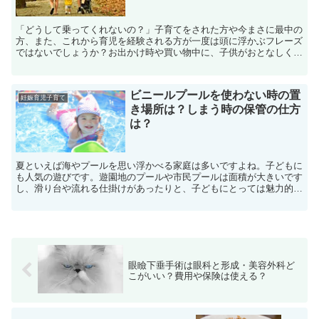
「どうして乗ってくれないの？」子育てをされた方や今まさに最中の
方、また、これから育児を経験される方が一度は頭に浮かぶフレーズ
ではないでしょうか？お出かけ時や買い物中に、子供がおとなしくベ
ビーカーに座っていてくれないのです。はじめは乗っていた...
ビニールプールを使わない時の置
妊娠育児子育て
き場所は？しまう時の保管の仕方
は？
夏といえば海やプールを思い浮かべる家庭は多いですよね。子どもに
も人気の遊びです。遊園地のプールや市民プールは面積が大きいです
し、滑り台や流れる仕掛けがあったりと、子どもにとっては魅力的で
す。ただ、たまに行くなら良いのですが、移動に時間がかか...
眼瞼下垂手術は眼科と形成・美容外科ど
こがいい？費用や保険は使える？