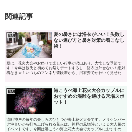
関連記事
夏の暑さには浴衣がいい！失敗し
花火
ない選び方と暑さ対策の着こなし
術！
夏は、花火大会やお祭りで楽しい行事が沢山あり、大忙しな季節で
す！今年は彼氏と初めてお祭りデートするし、浴衣は外せない！絶対
着なきゃ！いつものマンネリ普段着から、浴衣姿でかわいく見せた
い！そんな思いの女子たちも多いでしょう。でも浴衣は見た目に...
港こうべ海上花火大会カップルに
花火
おすすめの混雑を避ける穴場スポ
ット！
港町神戸の毎年の楽しみのひとつが海上花火大会です。メリケンパー
ク沖合いから打ち上げられる花火は、神戸の風物詩といえる大人気の
イベントです。今回は港こうべ海上花火大会でカップルにおすすめの