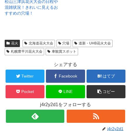
松山三津浜花火大会の日程や
混雑状況！きれいに見えるお
すすめの穴場！
花火
北海道花火大会
穴場
道新・UHB花火大会
札幌豊平川花火大会
車観賞スポット
シェアする
Twitter
Facebook
はてブ
Pocket
LINE
コピー
j4r2y2d1をフォローする
j4r2y2d1