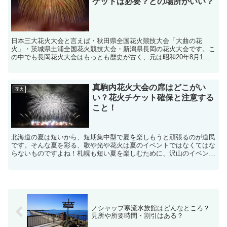
ケットは必要？どの場所がいい？
日本三大花火大会と言えば・秋田県全国花火競技大会「大曲の花
火」・茨城県土浦全国花火競技大会・新潟県長岡の花火大会です。こ
の中でも長岡花火大会はもっとも歴史が古く、元は昭和20年8月1日
の長岡空襲で亡くなられた方々の、慰霊と長岡の復興を願って...
真駒内花火大会の席はどこがい
花火
い？花火チケット確保と注意する
こと！
北海道の夏は短いから、短期集中型で夏を楽しもうと頑張るのが道民
です。そんな夏を彩る、歌や光や花火は夏のイベントではなくてはな
らないものですよね！札幌も短い夏を楽しむために、沢山のイベント
を開催しますが花火大会にも力を入れています。北海道真駒...
ノシャップ寒流水族館はどんなところ？
見所や所要時間・割引はある？