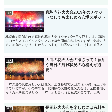
穴場スポットをご紹介させていただきます。毎年30万人の...
真駒内花火大会2019年のチケッ
花火
トなしでも楽しめる穴場スポット
札幌市で開催される真駒内花火大会は今年で9年目を迎えます。真駒
内のセキスイハイムスタジアムで毎年開催されるのですが、会場に入
るには有料になり、しかもまあまぁ、お高いのです。それに抽選とき
たら当たらない確率もありますよね。ですが、夏になると花...
大曲の花火大会の凄さって？宿泊
花火
や当日の混雑状況の心構えが必
要?
日本の夏の風物詩といえば花火。全国各地で沢山の花火が打ち上げら
れていますが、その中でも、秋田県の大曲の花火大会は、全国各地か
ら80万人を動員させる「日本一」と言われる花火大会です。伝統を
受け継ぎながら進化を続けて、全国から選抜された一流の花...
長岡花火大会を楽しむには有料チ
花火