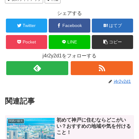
シェアする
Twitter
Facebook
はてブ
Pocket
LINE
コピー
j4r2y2d1をフォローする
j4r2y2d1
関連記事
初めて神戸に住むならどこがい
関西の観光
い？おすすめの地域や気を付ける
こと！