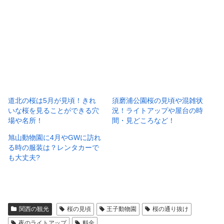
道北の桜は5月が見頃！きれ
須磨浦公園桜の見頃や混雑状
いな桜を見ることができる穴
況！ライトアップや屋台の時
場や名所！
間・見どころなど！
旭山動物園に4月やGWに訪れ
る時の服装は？レンタカーで
も大丈夫?
関西の観光
桜の見頃
王子動物園
桜の通り抜け
夜のライトアップ
料金