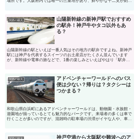
場所です。大阪府内では唯一の三重塔があり、鮮やかな十二支が刻ま
れているのが見られます。お寺表の「厄除け橋」の下を流れ...
山陽新幹線の新神戸駅でおすすめ
関西の観光
の駅弁！神戸牛やタコ以外もあ
る？
山陽新幹線の駅といえば一番人気はその地方の駅弁ですよね。新神戸
駅には神戸を代表するスイーツのお土産店がたくさん並んでいます
が、新幹線や電車の旅などで、1番の楽しみといえばやはり「駅弁」
ではないでしょうか。神戸といえば神戸牛やタコとイメージし...
アドベンチャーワールドへのバス
関西の観光
便は少ない？帰りは？タクシーは
つかまる？
和歌山県白浜町にあるアドベンチャーワールドは、動物園・水族館・
遊園地が揃っているとても魅力的なパークです。来場者の多くは車で
行くことが多いのですが、混雑時の駐車場の渋滞がイヤな人や、車で
来園できない人は、電車やバスなどの公共交通機関で来園さ...
神戸空港から大阪駅や難波へのア
関西の観光