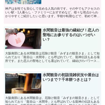
神戸は女性でも安心して住める人気の街です。その中でもアクセスの
いい駅・1人暮らし・ファミリーにおすすめなど、様々な視点からわ
かりやすくご紹介したいと思います。学校や転勤などで、初めて神戸
に住むことを検討されている方はぜひ参考にしてみてくださ...
水間観音は最強の縁結び！恋人の
関西の観光
聖地にお参りするのはいつがい
い？
大阪南部にある水間観音は厄除け観音「みずまの観音さま」として知
られており「龍谷山・水間寺」とも呼ばれていて、龍神伝説もある場
所です。また恋人の聖地としても選ばれていて、縁結びのパワースポ
ットでもあり、水間観音に来られる人のなかには縁結びとし...
水間観音の初詣混雑状況や屋台は
関西の観光
いつまで？千本餅つきとは？
大阪南部にある水間観音は、厄除け観音「みずまの観音さま」として
知られており「龍谷山・水間寺」とも呼ばれている龍神の伝説もある