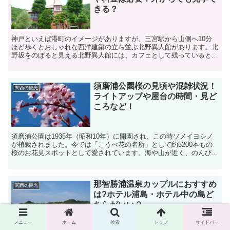
きる？
神戸といえば港町のイメージがありますが、三宮駅から山側へ10分
ほど歩くとおしゃれな西洋建築の立ち並ぶ北野異人館があります。北
野坂をのぼると見える北野異人館には、カフェとして残っているとこ
ろや、重要文化財になっているところなど異国気分を味わえ...
須磨浦公園桜の見頃や混雑状況！
関西の観光
ライトアップや屋台の時間・見ど
ころなど！
須磨浦公園は1935年（昭和10年）に開園され、この時ソメイヨシノ
が植裁されました。今では「こうべ花の名所」として約3200本もの
桜のお花見スポットとして愛されています。海や山が近く、のんびり
とお花見ができると毎年楽しみにしているという声の...
那智勝浦温泉カップルにおすすめ
関西の観光
は?ホテル浦島・ホテル中の島ど
ちらがいい？
メニュー
ホーム
検索
トップ
サイドバー