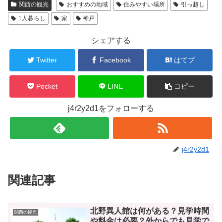
関西の観光
おすすめの地域
住みやすい場所
引っ越し
1人暮らし
家
神戸
シェアする
Twitter
Facebook
はてブ
Pocket
LINE
コピー
j4r2y2d1をフォローする
j4r2y2d1
関連記事
北野異人館は何がある？見学時間
関西の観光
や料金は必要？外からでも見学で