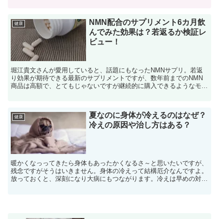
鬱・・な人もいますよね。でも不快な臭いがなければ、そこま...
NMN配合のサプリメント6カ月飲
健康
んでみた効果は？若返るか検証レ
ビュー！
堀江貴文さんが愛用していると、話題にもなったNMNサプリ。若返
り効果が期待できる最新のサプリメントですが、数年前までのNMN
商品は高額で、とてもじゃないですが継続的に購入できるようなモノ
ではありませんでした。セレブしか買えないモノだったんで...
夏なのに身体が冷えるのはなぜ？
健康
冷えの原因や治し方はある？
暖かくなっってきたら身体もあったかくなるさ～と思いたいですが、
残念ですがそうはいきません。身体の冷えって結構厄介なんですよ。
放っておくと、深刻になり大病にもつながります。冷えは早めの対処
が必要なのです。そこで今回は、夏で暖かいはずなのに身体...