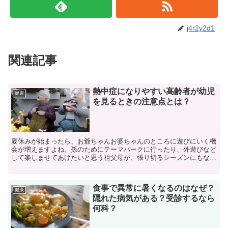
j4r2y2d1
関連記事
熱中症になりやすい高齢者が幼児
健康
を見るときの注意点とは？
夏休みが始まったら、お爺ちゃんお婆ちゃんのところに遊びにいく機
会が増えますよね。孫のためにテーマパークに行ったり、外遊びなど
して楽しませてあげたいと思う祖父母が、張り切るシーズンにもなり
ます。いつも見ている人が、子供の表情や様子が変わると早...
食事で異常に暑くなるのはなぜ？
健康
隠れた病気がある？受診するなら
何科？