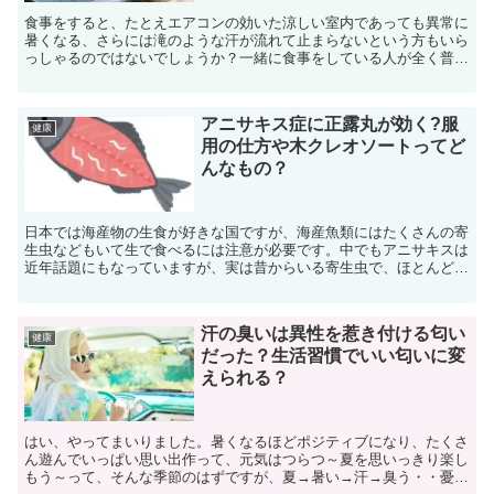
食事をすると、たとえエアコンの効いた涼しい室内であっても異常に
暑くなる、さらには滝のような汗が流れて止まらないという方もいら
っしゃるのではないでしょうか？一緒に食事をしている人が全く普通
なのに、自分だけ暑い・・？となると、何か病気が隠れてい...
アニサキス症に正露丸が効く?服
健康
用の仕方や木クレオソートってど
んなもの？
日本では海産物の生食が好きな国ですが、海産魚類にはたくさんの寄
生虫などもいて生で食べるには注意が必要です。中でもアニサキスは
近年話題にもなっていますが、実は昔からいる寄生虫で、ほとんどの
海産魚に寄生していてもおかしくないものです。このアニサ...
汗の臭いは異性を惹き付ける匂い
健康
だった？生活習慣でいい匂いに変
えられる？
はい、やってまいりました。暑くなるほどポジティブになり、たくさ
ん遊んでいっぱい思い出作って、元気はつらつ～夏を思いっきり楽し
もう～って、そんな季節のはずですが、夏→暑い→汗→臭う・・憂