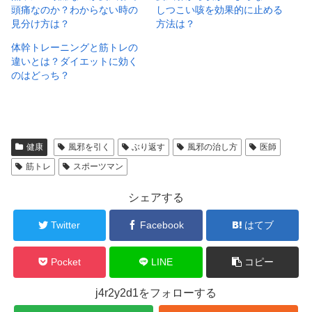
頭痛なのか？わからない時の
しつこい咳を効果的に止める
見分け方は？
方法は？
体幹トレーニングと筋トレの
違いとは？ダイエットに効く
のはどっち？
健康
風邪を引く
ぶり返す
風邪の治し方
医師
筋トレ
スポーツマン
シェアする
Twitter
Facebook
はてブ
Pocket
LINE
コピー
j4r2y2d1をフォローする