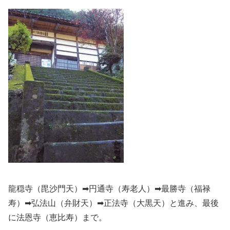
龍穏寺（毘沙門天）➡円通寺（寿老人）➡最勝寺（福禄
寿）➡弘法山（弁財天）➡正法寺（大黒天）と進み、最後
に法恩寺（恵比寿）まで。