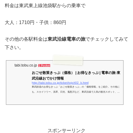
料金は東武東上線池袋駅からの乗車で
大人：1710円・子供：860円
その他の各駅料金は
東武沿線電車の旅
でチェックしてみて
下さい。
tabi.tobu.co.jp
1 Pocket
おごせ散策きっぷ（価格） | お得なきっぷ | 電車の旅-東
武沿線おでかけ情報
http://tabi.tobu.co.jp/ticket/tojo/t02_k.html
東武鉄道のお得なきっぷ「おごせ散策きっぷ」の「価格情報」をご紹介。その他に
も、スカイツリー、浅草、日光、鬼怒川など、東武沿線で人気の観光スポット、食
事、お土産、宿泊情報など、便利でおトクな情報がいっぱいです。街へ、温泉へ、
楽しい旅行にご活用ください。
スポンサーリンク