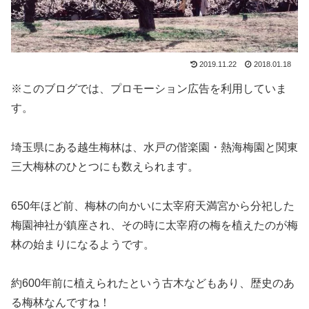
2019.11.22
2018.01.18
※このブログでは、プロモーション広告を利用していま
す。
埼玉県にある越生梅林は、水戸の偕楽園・熱海梅園と関東
三大梅林のひとつにも数えられます。
650年ほど前、梅林の向かいに太宰府天満宮から分祀した
梅園神社が鎮座され、その時に太宰府の梅を植えたのが梅
林の始まりになるようです。
約600年前に植えられたという古木などもあり、歴史のあ
る梅林なんですね！