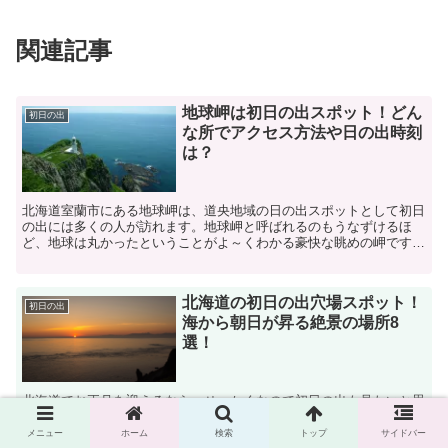
関連記事
地球岬は初日の出スポット！どん
初日の出
な所でアクセス方法や日の出時刻
は？
北海道室蘭市にある地球岬は、道央地域の日の出スポットとして初日
の出には多くの人が訪れます。地球岬と呼ばれるのもうなずけるほ
ど、地球は丸かったということがよ～くわかる豪快な眺めの岬です。
地球岬と言われるその語源は、アイヌ語の「ポロ・チケップ（...
北海道の初日の出穴場スポット！
初日の出
海から朝日が昇る絶景の場所8
選！
北海道でお正月を迎えるなら、せっかくなので初日の出も見たいと思
いますよね！でも、日の出の名所は混雑過ぎてキレイに見えない・・
初日の出を見るなら混雑は避けてゆっくり見たい！渋滞になっていな
メニュー
ホーム
検索
トップ
サイドバー