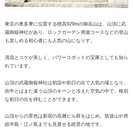
東京の奥多摩に位置する標高929mの御岳山は、山頂に武
蔵御嶽神社があり、ロックガーデン周遊コースなどの登山
も楽しめる初心者にも人気の山になりす。
清流とコケが美しく、
パワースポットの宝庫
としても知ら
れています。
山頂の
武蔵御嶽神社
は初詣や初日の出で人気の場となり、
街中とはまた違う山頂のキーンと冷えた空気の中で、格別
な初日の出を拝むことができます。
山頂からの景色は新宿の高層ビル群をはじめ、筑波山や房
総半島・江ノ島までも見渡せる絶景の地です。