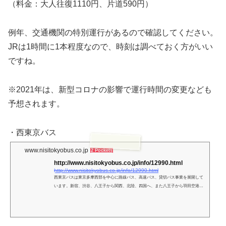
（料金：大人往復1110円、片道590円）
例年、交通機関の特別運行があるので確認してください。
JRは1時間に1本程度なので、時刻は調べておく方がいい
ですね。
※2021年は、新型コロナの影響で運行時間の変更なども
予想されます。
・西東京バス
www.nisitokyobus.co.jp
2 Pockets
http://www.nisitokyobus.co.jp/info/12990.html
http://www.nisitokyobus.co.jp/info/12990.html
西東京バスは東京多摩西部を中心に路線バス、高速バス、貸切バス事業を展開して
います。新宿、渋谷、八王子から関西、北陸、四国へ、また八王子から羽田空港、
成田空港への高速バスも毎日運行しています。