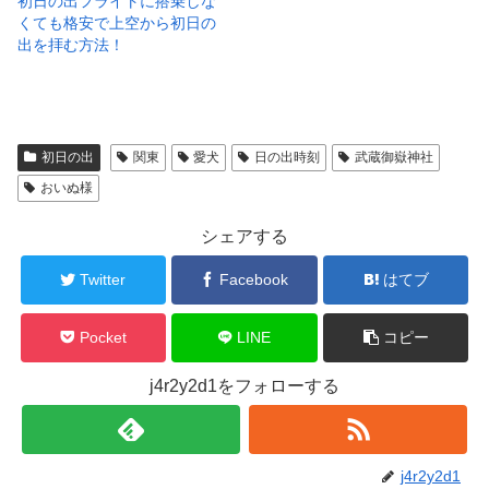
初日の出フライトに搭乗しな
くても格安で上空から初日の
出を拝む方法！
初日の出
関東
愛犬
日の出時刻
武蔵御嶽神社
おいぬ様
シェアする
Twitter
Facebook
はてブ
Pocket
LINE
コピー
j4r2y2d1をフォローする
j4r2y2d1