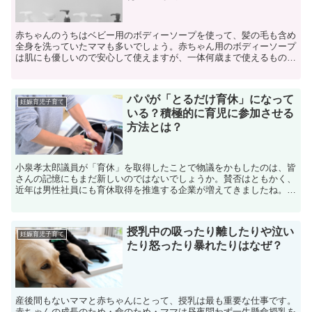
赤ちゃんのうちはベビー用のボディーソープを使って、髪の毛も含め
全身を洗っていたママも多いでしょう。赤ちゃん用のボディーソープ
は肌にも優しいので安心して使えますが、一体何歳まで使えるものな
のでしょうか。また、2歳や3歳の小さなお子様を連れて、...
パパが「とるだけ育休」になって
妊娠育児子育て
いる？積極的に育児に参加させる
方法とは？
小泉孝太郎議員が「育休」を取得したことで物議をかもしたのは、皆
さんの記憶にもまだ新しいのではないでしょうか。賛否はともかく、
近年は男性社員にも育休取得を推進する企業が増えてきましたね。し
かし、パパがせっかく育休を取得できても「取るだけ育休」...
授乳中の吸ったり離したりや泣い
妊娠育児子育て
たり怒ったり暴れたりはなぜ？
産後間もないママと赤ちゃんにとって、授乳は最も重要な仕事です。
赤ちゃんの成長のため・命のため・ママは昼夜問わず一生懸命授乳を