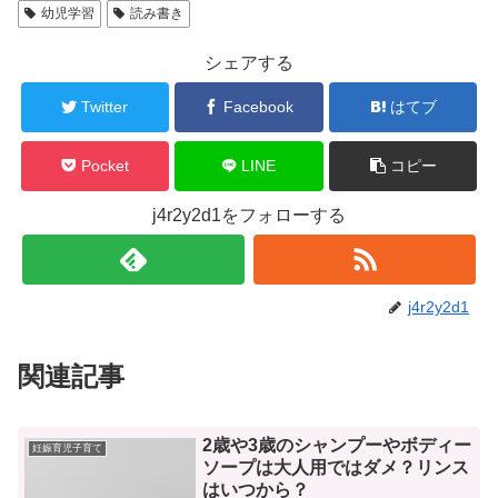
幼児学習
読み書き
シェアする
Twitter
Facebook
はてブ
Pocket
LINE
コピー
j4r2y2d1をフォローする
j4r2y2d1
関連記事
2歳や3歳のシャンプーやボディー
妊娠育児子育て
ソープは大人用ではダメ？リンス
はいつから？