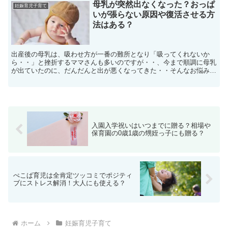
母乳が突然出なくなった？おっぱ
妊娠育児子育て
いが張らない原因や復活させる方
法はある？
出産後の母乳は、吸わせ方が一番の難所となり「吸ってくれないか
ら・・」と挫折するママさんも多いのですが・・、今まで順調に母乳
が出ていたのに、だんだんと出が悪くなってきた・・そんなお悩みを
抱えるママも多いのではないでしょうか？子供が母乳を飲む量...
入園入学祝いはいつまでに贈る？相場や
保育園の0歳1歳の甥姪っ子にも贈る？
ぺこぱ育児は全肯定ツッコミでポジティ
ブにストレス解消！大人にも使える？
ホーム
妊娠育児子育て