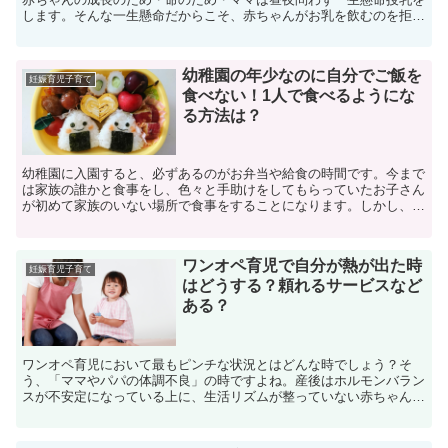
します。そんな一生懸命だからこそ、赤ちゃんがお乳を飲むのを拒ん
だら不安になる気持ちは計り知れないほど大きなものです。...
幼稚園の年少なのに自分でご飯を
妊娠育児子育て
食べない！1人で食べるようにな
る方法は？
幼稚園に入園すると、必ずあるのがお弁当や給食の時間です。今まで
は家族の誰かと食事をし、色々と手助けをしてもらっていたお子さん
が初めて家族のいない場所で食事をすることになります。しかし、幼
稚園に入園したからといってすぐに自分で上手にご飯を食べ...
ワンオペ育児で自分が熱が出た時
妊娠育児子育て
はどうする？頼れるサービスなど
ある？
ワンオペ育児において最もピンチな状況とはどんな時でしょう？そ
う、「ママやパパの体調不良」の時ですよね。産後はホルモンバラン
スが不安定になっている上に、生活リズムが整っていない赤ちゃんの
お世話をつきっきりでしているママやパパは、気がつかないう...