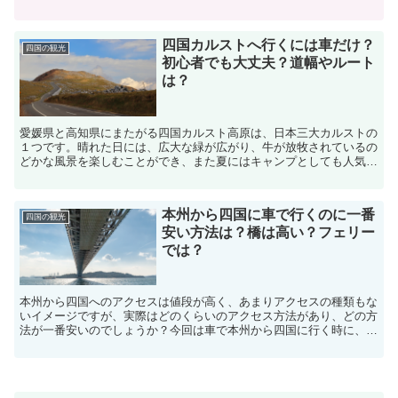
る時に注意することや心得ておくことなどをまとめてみまし...
四国カルストへ行くには車だけ？
四国の観光
初心者でも大丈夫？道幅やルート
は？
愛媛県と高知県にまたがる四国カルスト高原は、日本三大カルストの
１つです。晴れた日には、広大な緑が広がり、牛が放牧されているの
どかな風景を楽しむことができ、また夏にはキャンプとしても人気の
スポットです。そんな四国カルストですが、気になるのがア...
本州から四国に車で行くのに一番
四国の観光
安い方法は？橋は高い？フェリー
では？
本州から四国へのアクセスは値段が高く、あまりアクセスの種類もな
いイメージですが、実際はどのくらいのアクセス方法があり、どの方
法が一番安いのでしょうか？今回は車で本州から四国に行く時に、大
橋を渡るのとフェリーで行く方法では、どちらがお得になる...