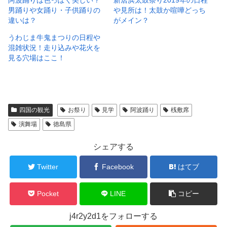
男踊りや女踊り・子供踊りの
や見所は！太鼓か喧嘩どっち
違いは？
がメイン？
うわじま牛鬼まつりの日程や
混雑状況！走り込みや花火を
見る穴場はここ！
四国の観光
お祭り
見学
阿波踊り
桟敷席
演舞場
徳島県
シェアする
Twitter
Facebook
はてブ
Pocket
LINE
コピー
j4r2y2d1をフォローする