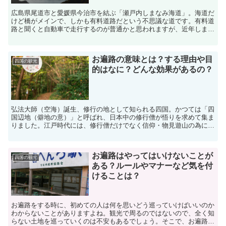
広島県尾道市と愛媛県今治市を結ぶ「瀬戸内しまなみ海道」。海道だ
けど橋がメインで、しかも有料道路だという不思議な道です。有料道
路と聞くと自動車で走行するのが普通かと思われますが、近年しまな
み海道をサイクリングや歩行で楽しむ方々が増えてきていま...
お遍路の意味とは？する理由や目
四国の観光
的はなに？どんな効果があるの？
弘法大師（空海）誕生、修行の地として知られる四国。かつては「四
国辺地（僻地の意）」と呼ばれ、日本中の修行僧が悟りを求めて集ま
りました。江戸時代には、修行僧だけでなく信仰・物見遊山の為に民
衆が集まり、「辺地」から「遍路」の形に変化したとされま...
お遍路はやってはいけないことが
四国の観光
ある？ルールやマナーなど気を付
けることは？
お遍路をする時に、初めての人は何を思いどう巡っていけばいいのか
わからないことがありますよね。観光で周るのではないので、全く知
らない土地を巡っていくのは不安もあるでしょう。そこで、お遍路す