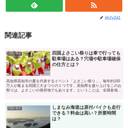
j4r2y2d1
関連記事
四国よさこい祭りは車で行っても
四国の観光
駐車場はある？穴場や駐車場確保
の仕方とは？
高知県高知市の夏を代表するイベント「よさこい祭り」。毎年約100
万人が集まる四国三大まつりの１つです。高知県を盛り上げるこのお
祭りは、よさこいの発祥地でもあります。ということは、全国各地域
から多くの観光客が訪れることになり、交通渋滞も交通規...
しまなみ海道は原付バイクも走行
四国の観光
できる？料金は高い？所要時間
は？