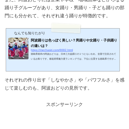
踊り子グループがあり、女踊り・男踊り・子ども踊りの部
門にも分かれて、それぞれ違う踊りが特徴的です。
なんでも知りたがり
阿波踊りは色っぽく美しい？男踊りや女踊り・子供踊り
の違いは？
https://mechasiri.com/6682.html
徳島県発祥の阿波おどりは、日本三大盆踊りの１つともいわれ、全国で注目されて
いるお祭りです。都道府県魅力度ランキングでは、下位に位置する徳島県ですが、
この阿波おどりの魅力は、どの都道府県にも負けない力があるといって良いでしょ
う。そこで今回は、阿波おどりを100倍楽しむために「踊り」に注目して、特徴など
をご紹介します。阿波おどりの特徴阿波おどりは、それぞれ「連」という団体から
なっており、各連で衣装や演舞・演奏が異なり、その違いを楽しむことができま
それぞれの作り出す「しなやかさ」や「パワフルさ」を感
す。「これが阿波おどり！」という決まりはありませんが、...
じて楽しむのも、阿波おどりの見所です。
スポンサーリンク