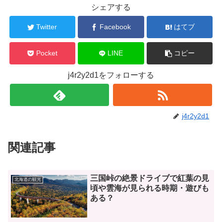
シェアする
Twitter
Facebook
はてブ
Pocket
LINE
コピー
j4r2y2d1をフォローする
j4r2y2d1
関連記事
三国峠の絶景ドライブで紅葉の見
北海道の観光
頃や雲海が見られる時期・遊びも
ある？