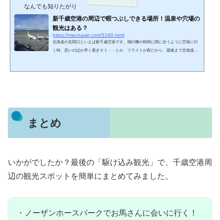
なんでも知りたがり
新千歳空港の周辺で暇つぶしできる場所！温泉や穴場の
観光はある？
https://mechasiri.com/5160.html
北海道の玄関口といえば新千歳空港です。飛行機の時間に間に合うように空港に行
く時、思いのほか早く着きそう・・とか、フライトが夜だから、最後まで北海道を
満喫したい！など、空港近くに見る場所や遊べる場所があるといいですよね。そこ
で、新千歳空港周辺での暇つぶしができる穴場スポットを紹介していきます。千歳
アウトレットモールレラ新千歳空港から車で10分の距離にある屋外型のアウトレッ
トモールです。アパレルや服飾雑貨・キッチン雑貨やおもちゃなどのアウトレット
ショップが、軒を連ねている一つの街のようなアウトレッ...
まとめ
いかがでしたか？最後の「駆け込み観光」で、千歳空港周
辺の観光スポットを簡単にまとめてみました。
・ノーザンホースパークでお馬さんに会いに行く！