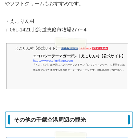
やソフトクリームもおすすめです。
・えこりん村
〒061-1421 北海道恵庭市牧場277−４
えこりん村【公式サイト】
2014 Shares
12 Users
23 Pockets
エコロジーテーマガーデン｜えこりん村【公式サイト】
http://www.ecorinvillage.com
「えこりん村」は全国にハンバーグレストラン「びっくりドンキー」 を展開する株
式会社アレフが運営するエコロジーテーマガーデンです。1000頭の羊が放牧される
村内には水仙、バラ、ダリア等が季節毎に咲き変わる「銀河庭園」、牧羊犬ショー
が人気の「みどりの牧場」、2013年世界一大きなトマトの木に認定された「とまと
の森」、ヨーロッパ直輸入のガーデンファニチャーが揃う「花の牧場」他レストラ
ンが２つあります。
その他の千歳空港周辺の観光