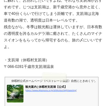
に触れて、お別れしたいですよね。それなら支笏湖がおす
すめです。じつは支笏湖は、新千歳空港から意外と近く、
車で40分くらいで行けてしまう距離です。支笏湖は北海
道有数の湖で、透明度は日本一レベルです。
残念ながら、冬季は観光船は運休していますが、日本有数
の透明度を誇るカルデラ湖に癒されて、たくさんのマイナ
スイオンをもらってから帰宅するのも、旅の〆にいいです
よ。
・支笏湖（休暇村支笏湖）
〒066-0281千歳市支笏湖温泉
休暇村公式ホームページ《ベストレート保証》自然にときめくリゾート
観光案内 | 休暇村支笏湖【公式】
https://www.qkamura.or.jp/shikotsu/sightseeing/