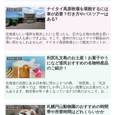
ナイタイ高原牧場を堪能するには
北海道の観光
車が必要？行き方やバスツアーは
ある?
北海道らしい場所を観光したいと思ったら、広大な土地や自然を思い
浮かべる人も多いですよね。そこで、道外の方にはイマイチ馴染みの
薄い所かもしれませんが、ナイタイ高原牧場という観光スポットが最
近有名になりつつあります。穴場の観光スポットで北海道の...
利尻礼文島のお土産！お菓子やう
北海道の観光
になど道民おすすめの名物特産品
のご紹介！
北海道の北部にある日本海に浮かぶ２つの島、「利尻島」と「礼文
島」。この島々では、現地でしか手に入らない貴重なお土産がたくさ
んあります。観光客が年々多くなっている2つの島だからこそ、おす
すめのお土産を紹介させていただきます。参考にしてみてくだ...
札幌円山動物園のおすすめの時間
北海道の観光
帯や所要時間はどれくらいかか