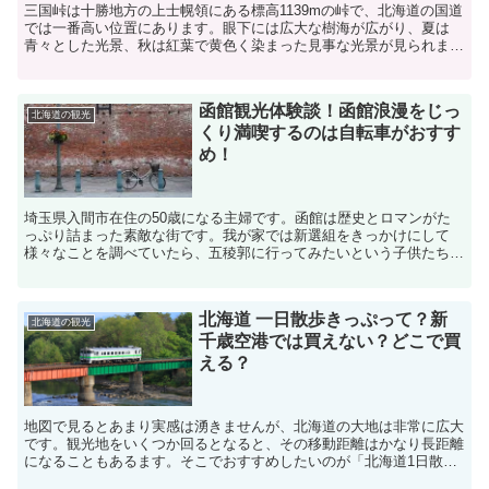
三国峠は十勝地方の上士幌領にある標高1139mの峠で、北海道の国道
では一番高い位置にあります。眼下には広大な樹海が広がり、夏は
青々とした光景、秋は紅葉で黄色く染まった見事な光景が見られま
す。また時期によっては雲海を見ることもできる十勝有数の...
函館観光体験談！函館浪漫をじっ
北海道の観光
くり満喫するのは自転車がおすす
め！
埼玉県入間市在住の50歳になる主婦です。函館は歴史とロマンがた
っぷり詰まった素敵な街です。我が家では新選組をきっかけにして
様々なことを調べていたら、五稜郭に行ってみたいという子供たちの
希望で、函館への旅に出かけました。函館はかつて「箱館」と...
北海道 一日散歩きっぷって？新
北海道の観光
千歳空港では買えない？どこで買
える？
地図で見るとあまり実感は湧きませんが、北海道の大地は非常に広大
です。観光地をいくつか回るとなると、その移動距離はかなり長距離
になることもあるます。そこでおすすめしたいのが「北海道1日散歩
きっぷ」です。今回はこの北海道1日散歩きっぷの具体的な...