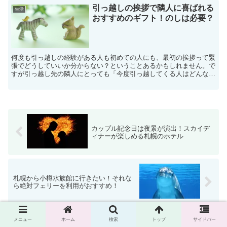
引っ越しの挨拶で隣人に喜ばれる
生活
おすすめのギフト！のしは必要？
何度も引っ越しの経験がある人も初めての人にも、最初の挨拶って緊
張でどうしていいか分からない？ということあるかもしれません。で
すが引っ越し先の隣人にとっても「今度引っ越してくる人はどんな人
だろう？」「家族構成は？」など気になっているはずです。...
カップル記念日は夜景が演出！スカイデ
ィナーが楽しめる札幌のホテル
札幌から小樽水族館に行きたい！それな
ら絶対フェリーを利用がおすすめ！
メニュー
ホーム
検索
トップ
サイドバー
ホーム
生活