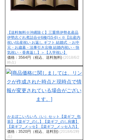
【送料無料※沖縄除く】三重県伊勢名産品
伊勢志ぐれ煮詰合せ6種(SS-6)＜※【出産内
祝い/出産祝い お返し ギフト 結婚式 ・お中
元・お歳暮・法事引き出物 結婚内祝い・快
気祝い・香典返し】＞【入学祝い】
価格：3564円（税込、送料無料)
(2018/6/2
時点)
かまぼこいろいろ（い）セット【楽ギフ_包
装】【楽ギフ_のし】【楽ギフ_のし宛書】
【楽ギフ_メッセ】【楽ギフ_メッセ入力】
価格：3520円（税込、送料別)
(2018/6/2時
点)