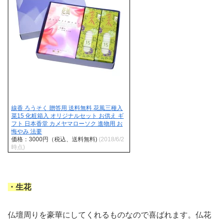
線香 ろうそく 贈答用 送料無料 花風三種入
菜15 化粧箱入 オリジナルセット お供え ギ
フト 日本香堂 カメヤマローソク 進物用 お
悔やみ 法要
価格：3000円（税込、送料無料)
(2018/6/2
時点)
・生花
仏壇周りを豪華にしてくれるものなので喜ばれます。仏花