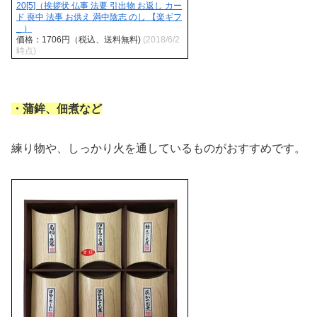
20[5]（挨拶状 仏事 法要 引出物 お返し カー
ド 喪中 法事 お供え 満中陰志 のし 【楽ギフ
_ ）
価格：1706円（税込、送料無料)
(2018/6/2
時点)
・蒲鉾、佃煮など
練り物や、しっかり火を通しているものがおすすめです。