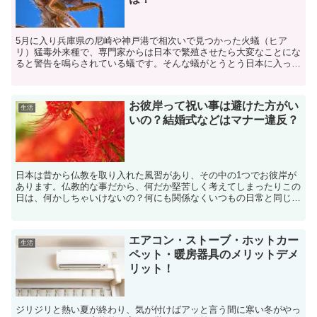
5月に入り兵庫県の尼崎や神戸港で相次いで見つかった火蟻（ヒア
リ）猛毒外来種で、専門家からは日本で繁殖させたら大変なことにな
ると警告を鳴らされている蟻です。そんな蟻がとうとう日本に入って
きてしまいました。駆除に追われていますが、完全に防ぐこと...
お彼岸って祝い事は避けた方がい
生活
いの？結婚式などはマナー違反？
日本は昔から仏教を取り入れた風習があり、その中の1つでお彼岸が
あります。仏教的な事だから、何だか堅苦しく考えてしまったりこの
日は、何かしちゃいけないの？何にも関係なくいつもの日常と同じな
の？と、以外と知らないことが多いですよね。特に、お彼岸...
エアコン・ストーブ・ホットカー
生活
ペット・暖房器具のメリットデメ
リット！
ジリジリと熱い夏が終わり、気が付けばアッと言う間に寒い冬がやっ