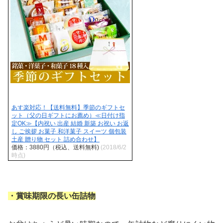
あす楽対応！【送料無料】季節のギフトセ
ット（父の日ギフトにお薦め）≪日付け指
定OK≫【内祝い 出産 結婚 新築 お祝い お返
し ご挨拶 お菓子 和洋菓子 スイーツ 個包装
土産 贈り物 セット 詰め合わせ】
価格：3880円（税込、送料無料)
(2018/6/2
時点)
・賞味期限の長い缶詰物