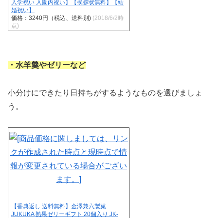
入学祝い 入園内祝い】【挨拶状無料】【結
婚祝い】
価格：3240円（税込、送料別)
(2018/6/2時
点)
・水羊羹やゼリーなど
小分けにできたり日持ちがするようなものを選びましょ
う。
【香典返し 送料無料】金澤兼六製菓
JUKUKA 熟果ゼリーギフト 20個入り JK-