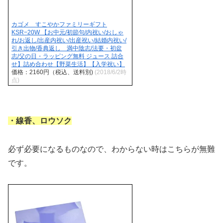
カゴメ すこやかファミリーギフト
KSR−20W 【お中元/初節句/内祝い/おしゃ
れ/お返し/出産内祝い/出産祝い/結婚内祝い/
引き出物/香典返し 満中陰志/法要・初盆
志/父の日・ラッピング無料 ジュース 詰合
せ】詰め合わせ【野菜生活】【入学祝い】
価格：2160円（税込、送料別)
(2018/6/2時
点)
・線香、ロウソク
必ず必要になるものなので、わからない時はこちらが無難
です。