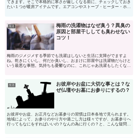
てきます。そこで本格的に寒さが厳しくなる前に、チェックしておき
たい１つが暖房アイテムです。エアコンやストーブ・ヒーター・ホッ
トカーペット・床暖房など、様々なアイテムがありすぎて、...
梅雨の洗濯物はなぜ臭う？異臭の
生活
原因と部屋干ししても臭わせない
コツ！
梅雨のジメジメする季節でも洗濯はしないと生活に支障がでますよ
ね。乾きにくいし、何だか臭いし、おまけに部屋中は洗濯物だらけと
いう最悪な事態。気持ちも憂鬱なのに、これじゃあ洗濯もしたくな
い。というわけにはいかないので、臭いの原因をやっつけて、部...
お彼岸やお盆に大切な事とは？な
生活
ぜ仏壇やお墓にお参りにするの？
お彼岸やお盆、お正月などお墓参りの習慣は日本各地で見られます。
地域によって、お参りのやり方や過ごし方は様々ですが、お墓参りへ
行ってもなにをすればいいの？なんの為に行くの？と、こんな疑問を
お持ちの人や、核家族が増えて自宅に仏壇がない・仕事や学...