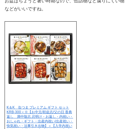
お盆はちょうど暑い時期なので、缶詰物など腐りにくい物
などがいいですね。
K＆K 缶つま プレミアム ギフト セット
KRB-300＜※【お中元/初盆志/父の日 香典
返し 満中陰志 忌明け・お返し・内祝い・
おしゃれ・ギフト・出産内祝い/出産祝い・
快気祝い・法事引き出物】＞【入学内祝い