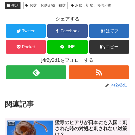
生活
お盆 お供え物 初盆
お盆，初盆，お供え物
シェアする
Twitter
Facebook
はてブ
Pocket
LINE
コピー
j4r2y2d1をフォローする
j4r2y2d1
関連記事
猛毒のヒアリが日本にも入国！刺
生活
された時の対処と刺されない対策
は？