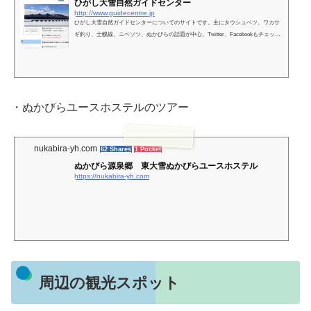
ひがし大雪自然ガイドセンター
http://www.guidecentre.jp
ひがし大雪自然ガイドセンターについてのサイトです。主にタウシュベツ、ワカサ
ギ釣り、士幌線、ニペソツ、ぬかびらの話題が中心。Twitter、Facebookもチェッ
ク！
・ぬかびらユースホステルのツアー
nukabira-yh.com
62 Shares
1 Pocket
ぬかびら源泉郷 東大雪ぬかびらユースホステル
https://nukabira-yh.com
周辺の観光スポット