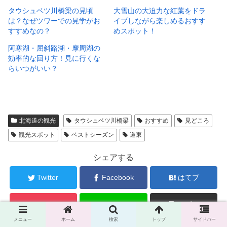
タウシュベツ川橋梁の見頃
大雪山の大迫力な紅葉をドラ
は？なぜツワーでの見学がお
イブしながら楽しめるおすす
すすめなの？
めスポット！
阿寒湖・屈斜路湖・摩周湖の
効率的な回り方！見に行くな
らいつがいい？
北海道の観光
タウシュベツ川橋梁
おすすめ
見どころ
観光スポット
ベストシーズン
道東
シェアする
Twitter
Facebook
はてブ
Pocket
LINE
コピー
メニュー
ホーム
検索
トップ
サイドバー
j4r2y2d1をフォローする