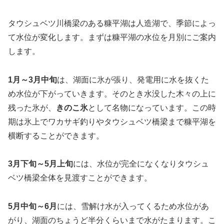
タウシュベツ川橋梁のある糠平湖は人造湖で、季節によっ
て水位が変化します。まずは糠平湖の水位を月別にご案内
します。
1月～3月中旬
は、湖面に氷が張り、発電用に水を抜くた
め水位が下がっていきます。そのとき水没した木々の上に
残った氷が、
きのこ氷
として名物になっています。この時
期は氷上でワカサギ釣りやタウシュベツ橋梁まで糠平湖を
横断することができます。
3月下旬～5月上旬
には、水位が完全になくなりタウシュ
ベツ橋梁全体を見渡すことができます。
5月中旬～6月
には、雪解け水が入ってくるため水位があ
がり、湖面のちょうど半分くらいまで水がたまります。こ