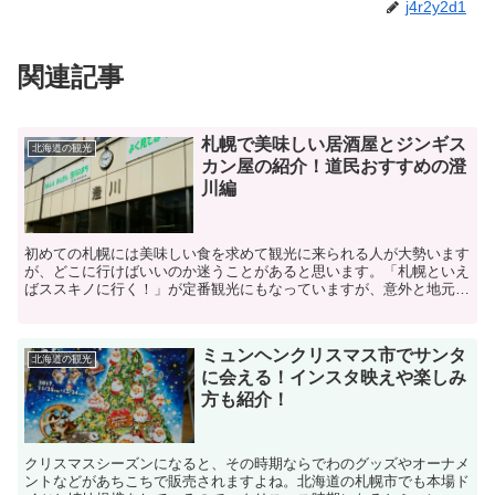
j4r2y2d1
関連記事
札幌で美味しい居酒屋とジンギス
北海道の観光
カン屋の紹介！道民おすすめの澄
川編
初めての札幌には美味しい食を求めて観光に来られる人が大勢います
が、どこに行けばいいのか迷うことがあると思います。「札幌といえ
ばススキノに行く！」が定番観光にもなっていますが、意外と地元の
人はススキノ以外の飲食店に行くことの方が多いのです。例...
ミュンヘンクリスマス市でサンタ
北海道の観光
に会える！インスタ映えや楽しみ
方も紹介！
クリスマスシーズンになると、その時期ならでわのグッズやオーナメ
ントなどがあちこちで販売されますよね。北海道の札幌市でも本場ド