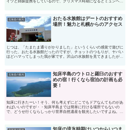
イツと姉妹提携をしているので、クリスマス時期になるとミュンヘン
クリスマス市が開催されます。ポストカードやアーモンドが...
おたる水族館はデートのおすすめ
北海道の観光
場所！魅力と札幌からのアクセス
じつは、「たまたま通りがかりました」というくらいの感覚で遊びに
行った、おたる水族館だったのですが、チョットのつもりが、ヤバい
ほどハマってしまった我が家です。沢山の水族館を見てきましたが、
おたる水族館は普通ではなかったんですよ。初めてのデート...
知床半島のウトロと羅臼のおすす
北海道の観光
めの宿！行くなら宿泊の計画も必
要！
知床に行きたーい！そう、何も考えずにどこでもドアなんてものがあ
ればいいのですが・・知床半島までは簡単に行ける場所でもないの
で、どうせ行くならしっかり世界自然遺産を観光したいですよね。そ
うなると、スポットを簡単に巡るだけでも1日はかかるので、...
知床の流氷時期はいつからいつま
北海道の観光