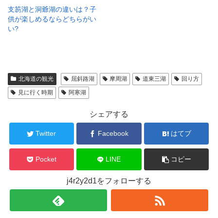
支笏湖と洞爺湖の違いは？子
供が楽しめるならどちらがい
い?
北海道の観光
屈斜路湖
摩周湖
道東三湖
回り方
見に行く時期
阿寒湖
シェアする
Twitter
Facebook
はてブ
Pocket
LINE
コピー
j4r2y2d1をフォローする