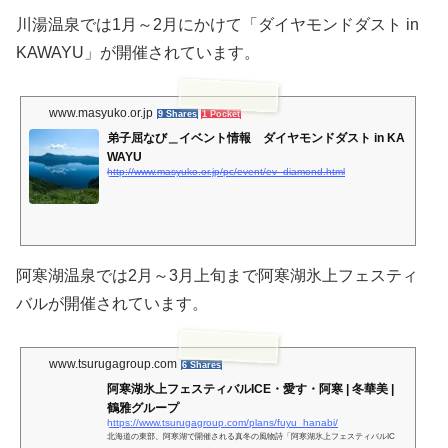
川湯温泉では1月～2月にかけて「ダイヤモンドダスト in
KAWAYU」が開催されています。
www.masyuko.or.jp
9 Shares
1 Pocket
弟子屈なび＿イベント情報 ダイヤモンドダスト in KA
WAYU
http://www.masyuko.or.jp/pc/event/ev_diamond.html
阿寒湖温泉では2月～3月上旬まで阿寒湖氷上フェスティ
バルが開催されています。
www.tsurugagroup.com
6 Shares
阿寒湖氷上フェスティバルICE・愛す・阿寒 | 冬華美 |
鶴雅グループ
https://www.tsurugagroup.com/plans/fuyu_hanabi/
北海道の東部、阿寒湖で開催される真冬の風物詩「阿寒湖氷上フェスティバルIC