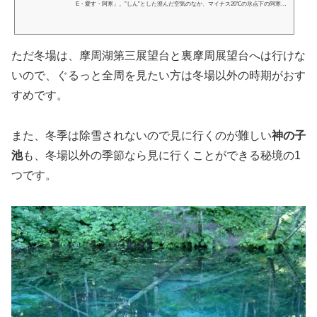
E・愛す・阿寒」。”しん”とした澄んだ空気のなか、マイナス20℃の氷点下の阿寒湖
の氷上で花火を打ち上げます。
ただ冬場は、摩周湖第三展望台と裏摩周展望台へは行けな
いので、ぐるっと全周を見たい方は冬場以外の時期がおす
すめです。
また、冬季は除雪されないので見に行くのが難しい
神の子
池
も、冬場以外の季節なら見に行くことができる秘境の1
つです。