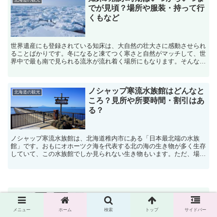
でが見頃？場所や服装・持って行
くもなど
世界遺産にも登録されている知床は、大自然の壮大さに感動させられ
ることばかりです。冬になると凍てつく寒さと自然がマッチして、世
界中で最も南で見られる流氷が流れ着く場所にもなります。そんな知
床に流氷はいつ頃流れてくるのか？見頃はあるのか？また、...
ノシャップ寒流水族館はどんなと
北海道の観光
ころ？見所や所要時間・割引はあ
る？
ノシャップ寒流水族館は、北海道稚内市にある「日本最北端の水族
館」です。おもにオホーツク海を代表する北の海の生き物が多く生存
していて、この水族館でしか見られない生き物もいます。ただ、場所
も最北端でこんなにレアな水族館なのに、実は観光客は少なす...
スキーブーツのサイズが合わない対処法
メニュー
ホーム
検索
トップ
サイドバー
は？大きい・痛い時調整できる？