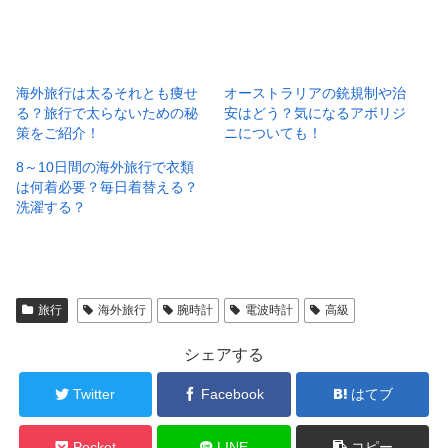
海外旅行は太るそれとも痩せ
オーストラリアの銃規制や治
る？旅行で太らないための秘
安はどう？気になるアボリジ
策をご紹介！
ニについても！
8～10日間の海外旅行で衣類
は何着必要？毎日着替える？
洗濯する？
旅行
海外旅行
腕時計
電波時計
高級
シェアする
Twitter
Facebook
はてブ
Pocket
LINE
コピー