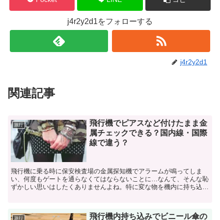
j4r2y2d1をフォローする
j4r2y2d1
関連記事
飛行機でピアスなど付けたまま金
旅行
属チェックできる？国内線・国際
線で違う？
飛行機に乗る時に保安検査場の金属探知機でアラームが鳴ってしま
い、何度もゲートを通らなくてはならないことに…なんて、そんな恥
ずかしい思いはしたくありませんよね。特に変な物を機内に持ち込も
うなんて思ってもいないのに、何度もアラームが鳴ってしまう...
飛行機内持ち込みでビニール傘の
旅行