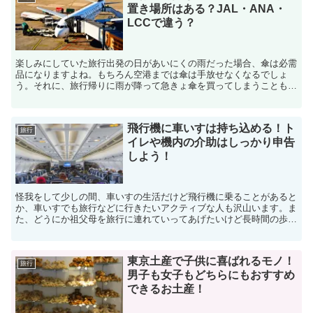
置き場所はある？JAL・ANA・
LCCで違う？
楽しみにしていた旅行出発の日があいにくの雨だった場合、傘は必需
品になりますよね。もちろん空港までは傘は手放せなくなるでしょ
う。それに、旅行帰りに雨が降って急きょ傘を買ってしまうこともあ
るかと思います。海外に行って素敵な傘に出会ってしまい、買...
飛行機に車いすは持ち込める！ト
旅行
イレや機内の介助はしっかり申告
しよう！
怪我をして少しの間、車いすの生活だけど飛行機に乗ることがあると
か、車いすでも旅行などに行きたいアクティブな人も沢山います。ま
た、どうにか祖父母を旅行に連れていってあげたいけど長時間の歩行
は困難・障害があるなど、車いすの利用が必要な場合、飛行...
東京土産で子供に喜ばれるモノ！
旅行
男子も女子もどちらにもおすすめ
できるお土産！