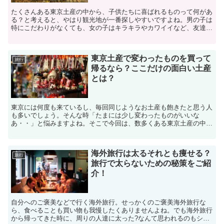
たくさんある東京土産の中から、子供たちに喜ばれるものって何があ
る？と考えると、やはり観光地が一番探しやすいですよね。男の子は
特にこだわりがなくても、女の子はキラキラやカワイイなど、友達に
自慢したくなるようなものがお好みです。でも、男の子女の...
東京土産で変わったものを買って
旅行
帰るなら？ここだけの面白い土産
とは？
東京には何度も来ているし、毎回同じようなお土産も飽きたと思う人
も多いでしょう。そんな時「たまには少し変わったものがいいな
あ・・」と悩みますよね。そこで今回は、数多くある東京土産の中か
ら、普通は選ばなさそうなちょっと変わった？ちょっと面白い？...
海外旅行は太るそれとも痩せる？
旅行
旅行で太らないための秘策をご紹
介！
自分へのご褒美などで行く海外旅行。せっかくのご褒美海外旅行な
ら、食べることも買い物も我慢したくありませんよね。でも海外旅行
から帰ってきた時に、周りの人達に太った?なんて思われるのもショ